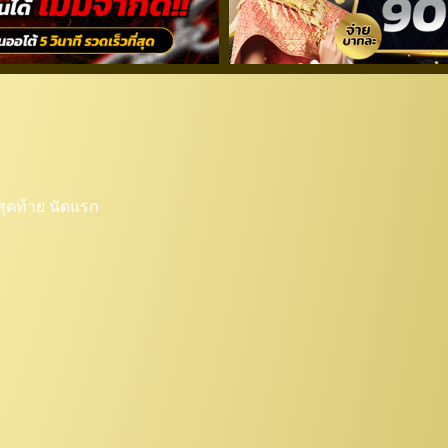
คอนเฟอเรนซ์ ลีก รอบ 16 ทีม
 แรนส์ (ฝรั่งเศส)
สุดท้าย นัดแรก