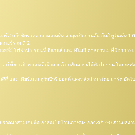
เจอร์ส คว้าชัยรวดมาสามเกมติด ล่าสุดเปิดบ้านอัด ลีดส์ ยูไนเต็ด
ยสกอร์รวม 7-2
ลี่ย์ โฟฟาน่า, จอนนี่ อีแวนส์ และ ทิโมธี คาสตานเย่ ที่มีอาการบา
าร์ดี้ ดาวยิงคนเก่งที่เพิ่งหายเจ็บกลับมาจะได้พักไปก่อน โดยจะส
นดิดี้ และ เคียร์แนน ดูว์สบิวรี่ ฮอลล์ แผงหลังนำมาโดย มาร์ค อัลไบร
าชัยรวดมาสามเกมติด ล่าสุดเปิดบ้านเอาชนะ อองเช่ร์ 2-0 ส่วน