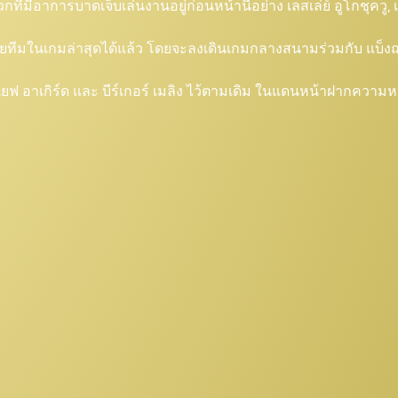
มีอาการบาดเจ็บเล่นงานอยู่ก่อนหน้านี้อย่าง เลสเล่ย์ อูโกชุควู, เฌ
่วยทีมในเกมล่าสุดได้แล้ว โดยจะลงเดินเกมกลางสนามร่วมกับ แบ็งฌ
าเยฟ อาเกิร์ด และ บีร์เกอร์ เมลิง ไว้ตามเดิม ในแดนหน้าฝากความหว