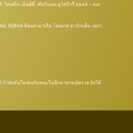
วิลเฟร็ด เอ็นดิดี้, เคียร์แนน ดูว์สบิวรี่ ฮอลล์ – อเด
ีโชด์, บัปติสต์ ซ็องตามาเรีย, โฌนาส มาร์กแต็ง, เฌเร
นส์ กำลังมั่นใจเช่นกันชนะในลีกมาสามนัดรวด ยิงได้