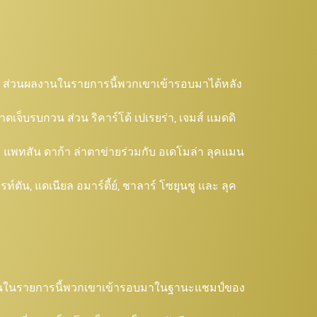
 1-0 ส่วนผลงานในรายการนี้พวกเขาเข้ารอบมาได้หลัง
ดเจ็บรบกวน ส่วน ริคาร์โด้ เปเรยร่า, เจมส์ แมดดิ
่ง แพทสัน ดาก้า ล่าตาข่ายร่วมกับ อเดโมล่า ลุคแมน
ท์ตัน, แดเนียล อมาร์ตี้ย์, ชาลาร์ โซยุนชู และ ลุค
ผลงานในรายการนี้พวกเขาเข้ารอบมาในฐานะแชมป์ของ