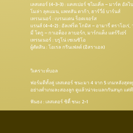
เลสเตอร์ (4-3-3) : แคสเปอร์ ชไมเคิ่ล – มาร์ค อัลไบรท์
โมล่า ลุคแมน, แพทสัน ดาก้า, ฮาร์วี่ย์ บาร์นส์
เทรนเนอร์ : เบรนแดน ร็อดเจอร์ส
แรนส์ (4-4-2) : อัลเฟร็ด โกมิส – อามารี่ ตราโอเร่, 
มี่ โดกู – กาเอต็อง ลาบอร์ก, มาร์กแต็ง แตร์รีเย่ร์
เทรนเนอร์ : บรูโน่ เชเนซิโอ
ผู้ตัดสิน : โอเรล กรินเฟลด์ (อิสราเอล)
วิเคราะห์บอล
ฟอร์มดีทั้งคู่ เลสเตอร์ ชนะมา 4 จาก 5 เกมหลังสุด
อย่างต่ำเกมละสองลูก ดูแล้วน่าจะแลกกันสนุก แต่ทีม
ฟันธง : เลสเตอร์ ซิตี้ ชนะ 2-1