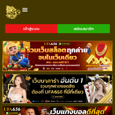
เข้าสู่ระบบ
สมัครสมาชิก