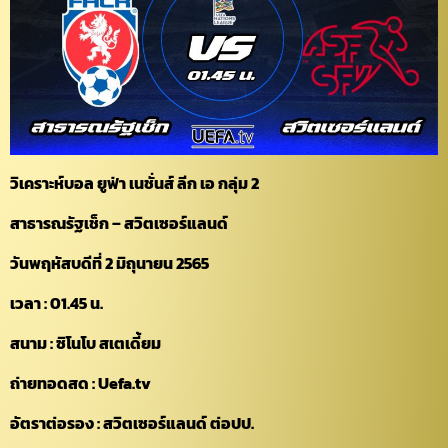
วิเคราะห์บอล ยูฟ่า เนชั่นส์ ลีก เอ กลุ่ม 2
สาธารณรัฐเช็ก – สวิตเซอร์แลนด์
วันพฤหัสบดีที่ 2 มิถุนายน 2565
เวลา : 01.45 น.
สนาม : ซิโนโบ สเตเดี้ยม
ถ่ายทอดสด : Uefa.tv
อัตราต่อรอง : สวิตเซอร์แลนด์ ต่อปป.