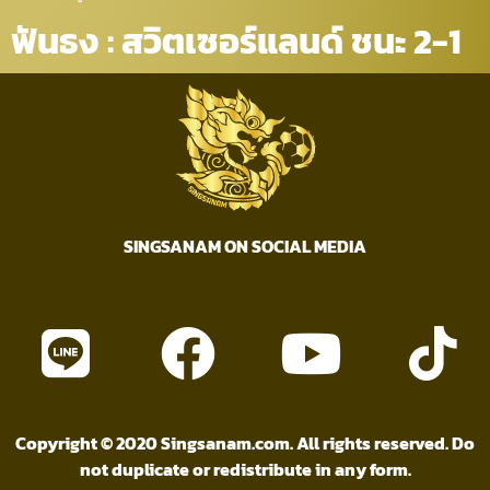
ฟันธง : สวิตเซอร์แลนด์ ชนะ 2-1
SINGSANAM ON SOCIAL MEDIA
Copyright © 2020 Singsanam.com. All rights reserved. Do
not duplicate or redistribute in any form.