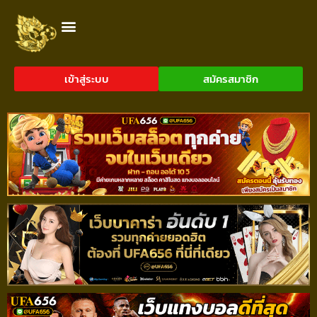
เข้าสู่ระบบ
สมัครสมาชิก