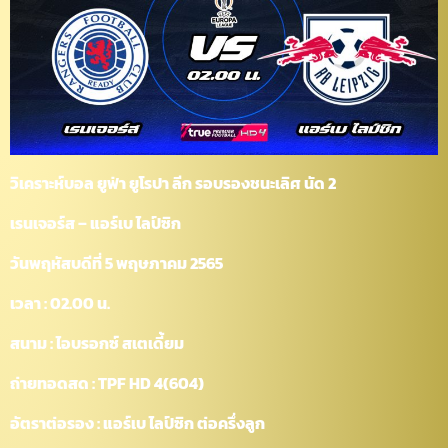
วิเคราะห์บอล ยูฟ่า ยูโรปา ลีก รอบรองชนะเลิศ นัด 2
เรนเจอร์ส – แอร์เบ ไลป์ซิก
วันพฤหัสบดีที่ 5 พฤษภาคม 2565
เวลา : 02.00 น.
สนาม : ไอบรอกซ์ สเตเดี้ยม
ถ่ายทอดสด : TPF HD 4(604)
อัตราต่อรอง : แอร์เบ ไลป์ซิก ต่อครึ่งลูก