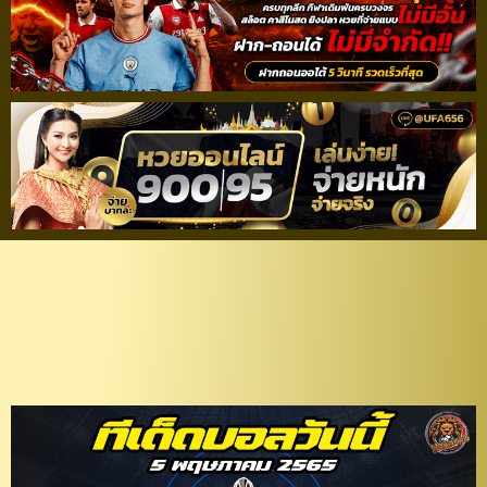
วิเคราะห์บอล ยูฟ่า ยูโรปา
ลีก : เรนเจอร์ส – แอร์เบ
ไลป์ซิก