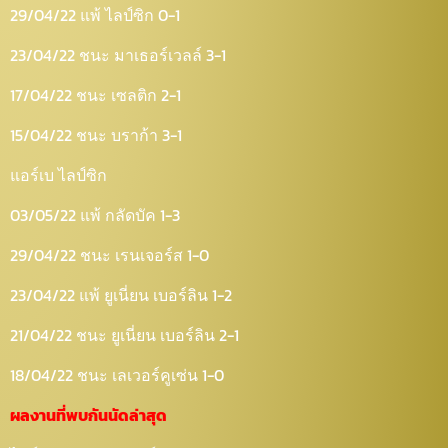
29/04/22 แพ้ ไลป์ซิก 0-1
23/04/22 ชนะ มาเธอร์เวลล์ 3-1
17/04/22 ชนะ เซลติก 2-1
15/04/22 ชนะ บราก้า 3-1
แอร์เบ ไลป์ซิก
03/05/22 แพ้ กลัดบัค 1-3
29/04/22 ชนะ เรนเจอร์ส 1-0
23/04/22 แพ้ ยูเนี่ยน เบอร์ลิน 1-2
21/04/22 ชนะ ยูเนี่ยน เบอร์ลิน 2-1
18/04/22 ชนะ เลเวอร์คูเซ่น 1-0
ผลงานที่พบกันนัดล่าสุด