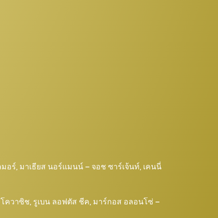
กิลมอร์, มาเธียส นอร์แมนน์ – จอช ซาร์เจ้นท์, เคนนี่
ตโอ โควาซิช, รูเบน ลอฟตัส ชีค, มาร์กอส อลอนโซ่ –