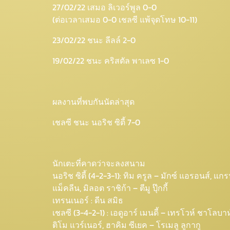
27/02/22 เสมอ ลิเวอร์พูล 0-0
(ต่อเวลาเสมอ 0-0 เชลซี แพ้จุดโทษ 10-11)
23/02/22 ชนะ ลีลล์ 2-0
19/02/22 ชนะ คริสตัล พาเลซ 1-0
ผลงานที่พบกันนัดล่าสุด
เชลซี ชนะ นอริช ซิตี้ 7-0
นักเตะที่คาดว่าจะลงสนาม
นอริช ซิตี้ (4-2-3-1): ทิม ครูล – มักซ์ แอรอนส์, แกร
แม็คลีน, มิลอต ราชิก้า – ตีมู ปุ๊กกี้
เทรนเนอร์ : ดีน สมิธ
เชลซี (3-4-2-1) : เอดูอาร์ เมนดี้ – เทรโวห์ ชาโลบา
ติโม แวร์เนอร์, ฮาคิม ซีเยค – โรเมลู ลูกากู