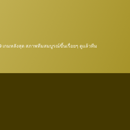
เกมหลังสุด สภาพทีมสมบูรณ์ขึ้นเรื่อยๆ ดูแล้วทีม