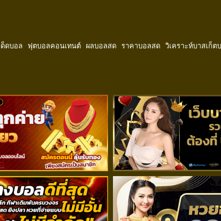
ีเด็ดบอล
ฟุตบอลคอนเทนต์
ผลบอลสด
ราคาบอลสด
วิเคราะห์บาสเก็ต