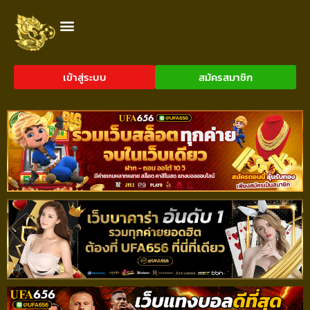
เข้าสู่ระบบ
สมัครสมาชิก