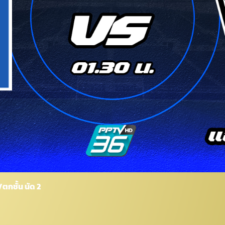
ตกชั้น นัด 2