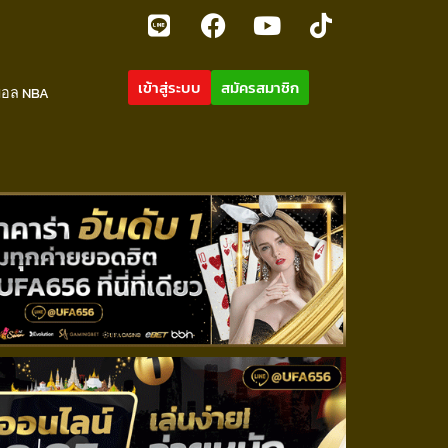
เข้าสู่ระบบ
สมัครสมาชิก
บอล NBA