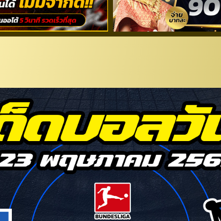
ีกา เยอรมัน เพลย์ออฟ : ฮัมบ