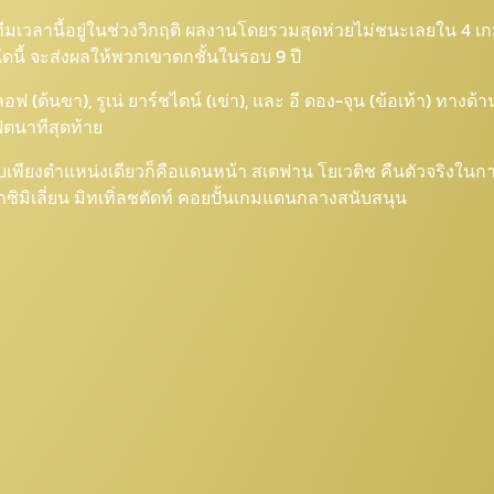
ีมเวลานี้อยู่ในช่วงวิกฤติ ผลงานโดยรวมสุดห่วยไม่ชนะเลยใน 4 เก
นี้ จะส่งผลให้พวกเขาตกชั้นในรอบ 9 ปี
ต้นขา), รูเน่ ยาร์ชไตน์ (เข่า), และ อี ดอง-จุน (ข้อเท้า) ทางด้า
ฟิตนาทีสุดท้าย
ียงตำแหน่งเดียวก็คือแดนหน้า สเตฟาน โยเวติช คืนตัวจริงในการ
มักซิมิเลี่ยน มิทเทิ่ลชตัดท์ คอยปั้นเกมแดนกลางสนับสนุน