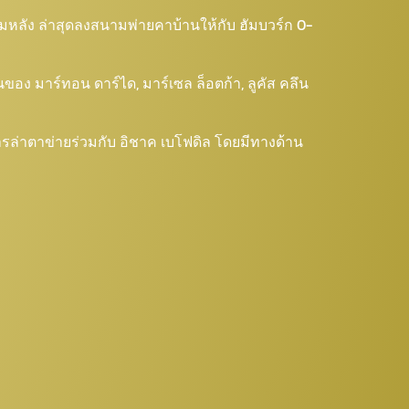
มหลัง ล่าสุดลงสนามพ่ายคาบ้านให้กับ ฮัมบวร์ก 0-
นของ มาร์ทอน ดาร์ได, มาร์เซล ล็อตก้า, ลูคัส คลึน
ล่าตาข่ายร่วมกับ อิชาค เบโฟดิล โดยมีทางด้าน