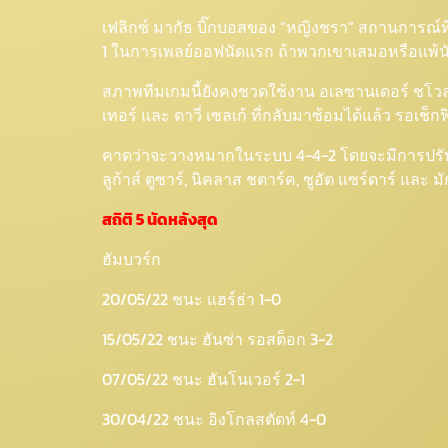
เฟลิกซ์ มากัธ บิ๊กบอสของ “หญิงชรา” สถานการณ์ท
1 ในการเพลย์ออฟนัดแรก ถ้าพวกเขาเสมอหรือแพ้นัด
สภาพทีมเกมนี้ยังคงชวดใช้งาน อเลซานเดอร์ ชโวลอฟ (
เทอร์ และ ดาวี่ เซลเก้ ที่กลับมาซ้อมได้แล้ว รอเช็ก
คาดว่าจะวางหมากในระบบ 4-4-2 โดยจะมีการปรับเพ
ลูก้าส์ ตูซาร์, นิคลาส ชตาร์ค, ซูอัต แซร์ดาร์ และ 
สถิติ 5 นัดหลังสุด
ฮัมบวร์ก
20/05/22 ชนะ แฮร์ธ่า 1-0
15/05/22 ชนะ ฮันซ่า รอสต็อก 3-2
07/05/22 ชนะ ฮันโนเวอร์ 2-1
30/04/22 ชนะ อิงโกลสตัดท์ 4-0