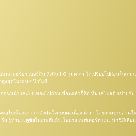
บุกไปชนะ แฮร์ธ่า เบอร์ลิน ถึงถิ่น 1-0 กุมความได้เปรียบไปก่อนใ
กสูงสุดในรอบ 4 ปี ทันที
ก่อนหน้าและปิดเทอมไปก่อนเพื่อนแล้วก็คือ ทิม เลโบลด์ (เข่า) กับ
ต่อไปเนื่องจาก กำลังมั่นใจแบบต่อเนื่อง นำมาโดยสามประสานในแด
รีส ผู้ทำประตูชัยในเกมที่แล้ว, โยนาส เมฟเฟอร์ท และ มักซิมิเลี