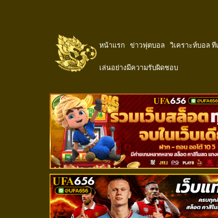
หน้าแรก
ข่าวฟุตบอล
วิเคราะห์บอล ท
เล่นอย่างมีความรับผิดชอบ