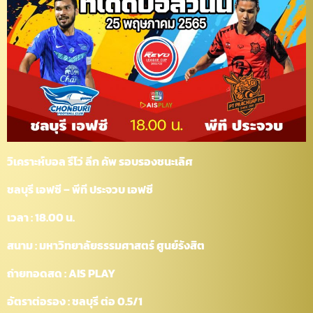
วิเคราะห์บอล รีโว่ ลีก คัพ รอบรองชนะเลิศ
ชลบุรี เอฟซี – พีที ประจวบ เอฟซี
เวลา : 18.00 น.
สนาม : มหาวิทยาลัยธรรมศาสตร์ ศูนย์รังสิต
ถ่ายทอดสด : AIS PLAY
อัตราต่อรอง : ชลบุรี ต่อ 0.5/1