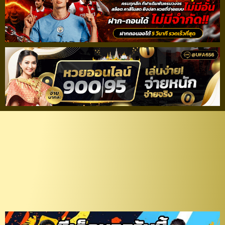
วิเคราะห์บอล รีโว่ ลีก คัพ
รอบรองชนะเลิศ : ชลบุรี
เอฟซี – พีที ประจวบ เอฟ
ซี