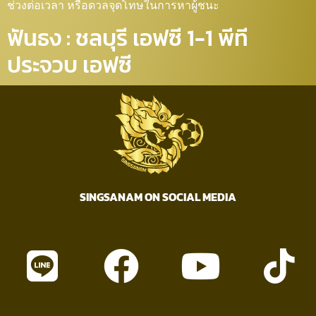
ช่วงต่อเวลา หรือดวลจุดโทษในการหาผู้ชนะ
ฟันธง : ชลบุรี เอฟซี 1-1 พีที
ประจวบ เอฟซี
SINGSANAM ON SOCIAL MEDIA