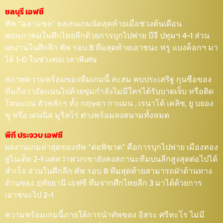
ชลบุรี เอฟซี
ทัพ “ฉลามชล” ลงเล่นเกมนัดสุดท้ายเมื่อช่วงต้นเดือน
พฤษภาคมในศึกไทยลีกด้วยการบุกไปพ่าย บีจี ปทุมฯ 4-1 ส่วน
ผลงานในศึกลีก คัพ รอบ 8 ทีมสุดท้ายเอาชนะ ทรู แบงค็อกฯ มา
ได้ 1-0 ในช่วงต่อเวลาพิเศษ
สภาพความพร้อมของทีมเกมนี้ สะสม พบประเสริฐ กุนซือของ
ทีมถือว่าอัดแน่นไปด้วยขุมกำลังไม่มีใครได้รับบาดเจ็บ หรือติด
โทษแบน ตัวหลักๆ ทั้ง กฤษดา กาแมน , เรนาโต้ เคลิซ, ยู บยอง
ซู หรือ เดนนิส มูริลโร่ ต่างพร้อมลงสนามทั้งหมด
พีที ประจวบ เอฟซี
ผลงานเกมล่าสุดของทัพ “ต่อพิฆาต” คือการบุกไปพ่าย เมืองทอง
ยูไนเต็ด 2-1 แต่ทว่าพวกเขายังคงสถานะทีมบนลีกสูงสุดต่อไปได้
สำเร็จ ส่วนในศึกลีก คัพ รอบ 8 ทีมสุดท้ายสามารถฝ่าด้านทาง
ด้านของ อุทัยธานี เอฟซี ทีมจากศึกไทยลีก 3 มาได้ด้วยการ
เอาชนะไป 2-1
ความพร้อมเกมนี้ภายใต้การนำทัพของ อิสระ ศรีทะโร ไม่มี