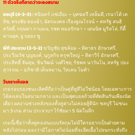
11 ตัวจริงที่คาดว่าจะลงสนาม
ชลบุรี (4-3-3) :
ชนินทร์ แซ่เอียะ – บุคฆอรี เหล็มดี, เรนาโต้ เค
ลิช, ทรงชัย ทองฉ่ำ, ฉัตรมงคล เรืองฐณโรจน์ – สหรัฐ สนธิ
สวัสดิ์, กฤษดา กาแมน, รชต หมอรักษา – เดนนิส มูริลโล่, กีดี้
คานยุค, ยู บยอง ชู
พีที ประจวบ (3-5-2)
ขวัญชัย สุขล้อม – ทิตาธร อักษรศรี,
ประวีณวัช บุญยงค์, นุกูลกิจ ครุฑใหญ่ – ทิตาวีร์ อักษรศรี,
ประสิทธิ์ จันทุม, ชินวัฒน์ วงศ์ไชย, รัชพล นาวันโน, สหรัฐ ปอง
สุวรรณ – อภิชาติ เด็นหมาน, วิลเลน โมต้า
วิเคราะห์บอล
เกมรอบรองชนะเลิศที่ถือว่าเป็นคู่ที่สูสีไม่ใช่น้อย โดยเฉพาะการ
ได้ลงเล่นในสนามกลาง และเป็นฟุตบอลถ้วยที่ตัดสินกันเพียงนัด
เดียว ผลงานช่วงหลังของทั้งคู่ต่างไม่ค่อยสู้ดีนัก ชลบุรี ไม่ชนะ
มา 3 เกม ส่วน ประจวบฯ ไร้ชัยมา 5 นัดในลีก
เกมนี้เชื่อว่าทั้งคู่คงเล่นแบบรัดกุมไม่มีใครอยากเป็นฝ่ายตาม
หลังไปก่อน มองว่ามีโอกาสไม่น้อยที่จะยืดเยื้อไปจนกระทั่งถึง