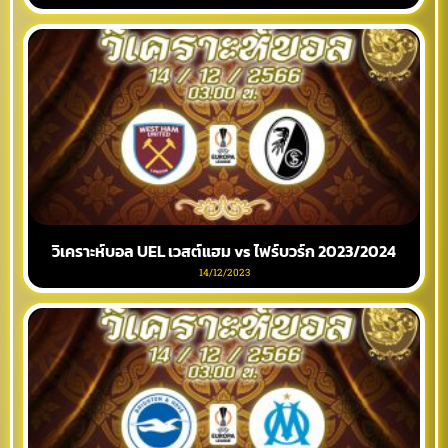
วิเคราะห์บอล UEL เวสต์แฮม vs ไฟร์บวร์ก 2023/2024
14/12/2023