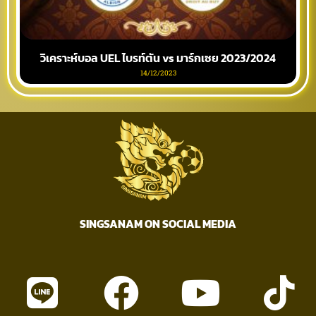
วิเคราะห์บอล UEL ไบรท์ตัน vs มาร์กเซย 2023/2024
14/12/2023
SINGSANAM ON SOCIAL MEDIA