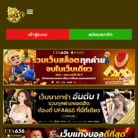
เข้าสู่ระบบ
สมัครสมาชิก