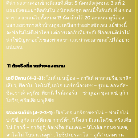
ติน่า ผลงานค่อนข้างดีเลยทีเดียว 5 นัดหลังสุดชนะ 3 แพ้ 2
แถมยังชนะมาติดกันใน 2 นัดหลังสุด ตอนนี้รั้งอันดับที่ 8 ของ
ตาราง ลงเล่นไปทั้งหมด 13 นัด เก็บได้ 20 คะแนน คู่นี้ต้อง
บอกเลยว่าทางเจ้าบ้านดูจะเหนือกว่าอย่างชัดเจน แม้ช่วงนี้
จะฟอร์มไม่ดีเท่าไหร่ แต่การเจอกับทีมระดับฟิออเรนติน่าไม่
น่าใช่ปัญหาอะไรของพวกเขา และน่าจะเอาชนะไปได้อย่าง
แน่นอน
11
ตัวจริงที่คาดว่าจะลงสนาม
เอซี มิลาน (4-3-3) :
ไมค์ เมนญ็อง – ดาวิเด้ คาลาเบรีย, มาลิก
เธียว, ฟิคาโย่ โทโมรี่, เตโอ แอร์กน็องเดซ – รูเบน ลอฟตัส-
ชีค, ราเด้ ครูนิช, ทิยานี่ ไรน์เดอร์ส – ซามูเอล ชุคเวเซ่, ลูก้า
โยวิช, คริสเตียน พูลิซิช
ฟิออเรนติน่า (4-2-3-1) :
ปิเอโตร แตร์ราชชาโน่ – ฟาเบียโน่
ปาริซี่, ลูกัส มาร์ตีเนซ กวาร์ต้า, นิโคล่า มิเลนโควิช, คริสเตีย
โน่ บิรากี้ – อาร์ตูร์, อัลเฟร็ด ดันแคน – นิโกลัส กอนซาเลซ,
จาโคโม่ โบนาเวนตูร่า, โยซิป เบรคาโล่ – ลูกัส เบลตราน