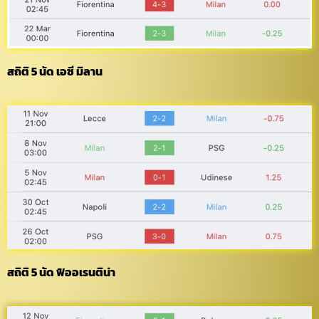
สถิติ 5 นัด เอซี มิลาน
สถิติ 5 นัด ฟิออเรนติน่า