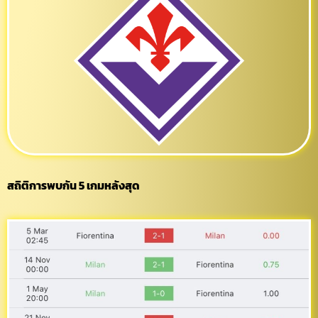
สถิติการพบกัน 5 เกมหลังสุด