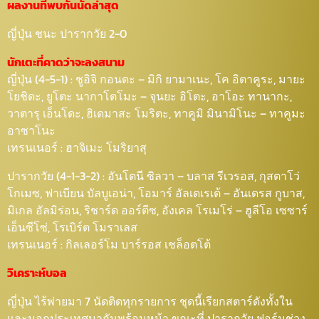
ผลงานที่พบกันนัดล่าสุด
ญี่ปุ่น ชนะ ปารากวัย 2-0
นักเตะที่คาดว่าจะลงสนาม
ญี่ปุ่น (4-5-1) : ชูอิจิ กอนดะ – มิกิ ยามาเนะ, โค อิตาคูระ, มายะ
โยชิดะ, ยูโตะ นากาโตโมะ – จุนยะ อิโตะ, อาโอะ ทานากะ,
วาตารุ เอ็นโดะ, ฮิเดมาสะ โมริตะ, ทาคูมิ มินามิโนะ – ทาคูมะ
อาซาโนะ
เทรนเนอร์ : ฮาจิเมะ โมริยาสุ
ปารากวัย (4-1-3-2) : อันโตนี ซิลวา – บลาส รีเวรอส, กุสตาโว่
โกเมซ, ฟาเบียน บัลบูเอน่า, โอมาร์ อัลเดเรเต้ – อันเดรส กูบาส,
มิเกล อัลมิร่อน, ริชาร์ด ออร์ตีซ, อังเคล โรเมโร่ – ฮูลีโอ เซซาร์
เอ็นซีโซ่, โรเบิร์ต โมราเลส
เทรนเนอร์ : กิลเลอร์โม บาร์รอส เชล็อตโต้
วิเคราะห์บอล
ญี่ปุ่น ไร้พ่ายมา 7 นัดติดทุกรายการ ชุดนี้เรียกสตาร์ดังทั้งใน
และนอกประเทศมากันพร้อมหน้า ขณะที่ ปารากวัย ฟอร์มช่วง