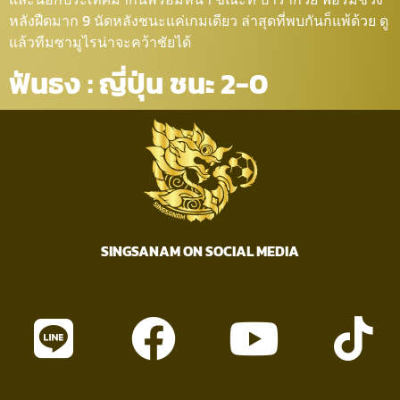
หลังฝืดมาก 9 นัดหลังชนะแค่เกมเดียว ล่าสุดที่พบกันก็แพ้ด้วย ดู
แล้วทีมซามูไรน่าจะคว้าชัยได้
ฟันธง : ญี่ปุ่น ชนะ 2-0
SINGSANAM ON SOCIAL MEDIA