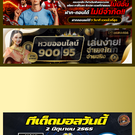
วิเคราะห์บอล กระชับมิตร
ทีมชาติ : ญี่ปุ่น –
ปารากวัย