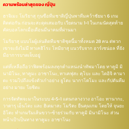
ความพร้อมล่าสุดของ ญี่ปุ่น
ฮาจิเมะ โมริยาสุ กุนซือทีมชาติญี่ปุ่นพาทีมคว้าชัยมา 6 เกม
ติดต่อกัน ก่อนจะสะดุดเสมอกับ เวียดนาม 1-1 ในเกมนัดสุดท้าย
คัดบอลโลกเมื่อเดือนมีนาคมที่ผ่านมา
โมริยาสุ แบบโผผู้เล่นติดทีมชาติชุดนี้มาทั้งหมด 28 คน ต่พวก
เขาจะยังไม่มี ทาเคฮิโระ โทมิยาสุ แนวรับจาก อาร์เซน่อล ที่ยัง
มีอาการบาดเจ็บอยู่
แต่ที่เหลือถือว่าฟิตพร้อมลงทุกตำแหน่งนำทัพมาโดย ทาคูมิ มิ
นามิโนะ, ทาคูมะ อาซาโนะ, ทาเคฟุสะ คุโบะ และ ไดอิจิ คามา
ดะ รวมไปถึงแข้งตัวเก๋าอย่าง ยูโตะ นากาโตโมะ และกัปตันทีม
อย่าง มายะ โยชิดะ
การจัดทัพจะมาในระบบ 4-5-1 แดนกลางวาง อาโอะ ทานากะ,
วาตารุ เอ็นโดะ และ ฮิเดมาสะ โมริตะ ยืนคุมเกม โดยให้ จุนยะ
อิโตะ ทำเกมริมเส้นขวา-ซ้ายร่วมกับ ทาคูมิ มินามิโนะ ส่วน
หน้าเป้าเป็นทาง ทาคูมะ อาซาโนะ