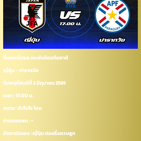
วิเคราะห์บอล กระชับมิตรทีมชาติ
ญี่ปุ่น – ปารากวัย
วันพฤหัสบดีที่ 2 มิถุนายน 2565
เวลา : 17.00 น.
สนาม : ซัปโปโร โดม
ถ่ายทอดสด : –
อัตราต่อรอง : ญี่ปุ่น ต่อครึ่งควบลูก