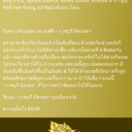
ศรีสุวรรณ, ปฐมชัย เสือสกุล, สตีเฟ่น ล็องจิล, ลอสเซมี่ คาราบูเอ้,
สิทธิโชค กันหนู, อภิวัฒน์ เพ็งประโคน
วิเคราะห์บอลตราด เอฟซี – ราชบุรี มิตรผลฯ
ตราด ตกชั้นเรียบร้อยแล้วเป็นทีมที่สอง ด้วยฟอร์มช่วงหลังก็
ออกทะเลไปไกล ไม่มีทีท่าจะฟื้น แพ้มาเป็นเกมที่ 4 ติดต่อกัน
แล้ว ขณะที่ทางด้านทีมเยือน ฟอร์มระยะหลังก็ไม่ได้ต่างกันเลย
ไม่ชนะใครมาได้ใน 2 เกมหลัง แต่เกมนี้ดูจะเน้นพอสมควร มี
ลุ้นขยับขึ้นอันดับขึ้นเป็นอันดับ 6 ให้ได้ ด้วยเรตที่เปิดมาครึ่งลูก
พร้อมศักยภาพที่ดูครบเครื่องกว่ามาก ทำให้เชื่อว่าเกมนี้
“ราชบุรี มิตรผล” มีโอกาสคว้าชัยออกไปได้ไม่ยาก
ฟันธง : ราชบุรี มิตรผลฯ บุกเฉือน 1-0
ความมั่นใจ 8.5/10