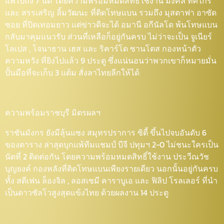
แพ้ไปถึง 7 นัด โดยความพร้อมหมดสิทธิ์ใช้งาน มงคล ทศไกร
และ สรรเสริญ ลิ้มวัฒนะ ที่ติดโทษแบน รวมถึง มุสตาฟา อาซัด
ซอย ที่ปิดเทอมยาว แต่ข่าวดีจะได้ อมานี อกีนัลโด พ้นโทษแบน
กลับมาคุมแนวรับ ส่วนที่เหลือก็อยู่กันครบ ไม่ว่าจะเป็น จูเนียร์
โลเปส , โจนาธาน เฮส และ ริคาร์โด ซานโตส กองหน้าตัว
ความหวัง ที่ยิงไปแล้ว 9 ประตู ซึ่งแน่นอนว่าพวกเขาก็หมายมั่น
ปั้นมือที่จะเก็บ 3 แต้ม สั่งลาไทยลีกให้ได้
ความพร้อมราชบุรี มิตรผลฯ
ราชันมังกร ยังมีลุ้นแซง สมุทรปราการ ซิตี้ ขึ้นไปจบอันดับ 6
ของตาราง ล่าสุดบุกแพ้ทีมแชมป์ บีจี ปทุมฯ 2-0 ไม่ชนะใครเป็น
นัดที่ 2 ติดต่อกัน โดยความพร้อมหมดสิทธิ์ใช้งาน ประวีณวัช
บุญยงค์ กองหลังที่ติดโทษแบนเพียงรายเดียว นอกนั้นอยู่กันครบ
ทั้ง สตีเฟน ล็องจิล , ลอสเซมี คาราบูเอ และ ฟิลิป โรลเลอร์ ที่นำ
เป็นดาวซัลโวสูงสุดแข้งไทย ด้วยผลงาน 14 ประตู