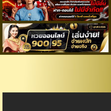
วิเคราะห์บอลโตโยต้าไทย
ลีก ตราด เอฟซี – ราชบุรี
มิตรผลฯ