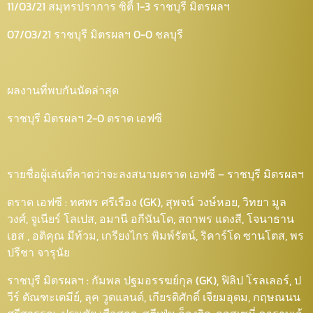
11/03/21 สมุทรปราการ ซิตี้ 1-3 ราชบุรี มิตรผลฯ
07/03/21 ราชบุรี มิตรผลฯ 0-0 ชลบุรี
ผลงานที่พบกันนัดล่าสุด
ราชบุรี มิตรผลฯ 2-0 ตราด เอฟซี
รายชื่อผู้เล่นที่คาดว่าจะลงสนามตราด เอฟซี – ราชบุรี มิตรผลฯ
ตราด เอฟซี : ทศพร ศรีเรือง (GK), สุพจน์ วงษ์หอย, วิทยา มูล
วงศ์, จูเนียร์ โลเปส, อมานี อกีนันโด, สถาพร แดงสี, โจนาธาน
เฮส , อติคุณ มีท้วม, เกรียงไกร พิมพ์รัตน์, ริคาร์โด ซานโตส, พร
ปรีชา จารุนัย
ราชบุรี มิตรผลฯ : กัมพล ปฐมอรรฆย์กุล (GK), ฟิลิป โรลเลอร์, ป
วีร์ ตัณฑะเตมีย์, ลุค วูดแลนด์, เกียรติศักดิ์ เจียมอุดม, กฤษณนน