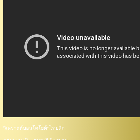
วิเคราะห์บอลโตโยต้าไทยลีก