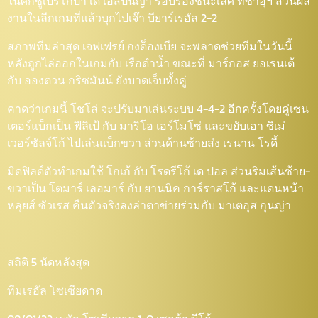
ในศึกซูเปร์โกปา เด เอสปันญ่า รอบรองชนะเลิศ ที่ซาอุฯ ส่วนผล
งานในลีกเกมที่แล้วบุกไปเจ๊า บียาร์เรอัล 2-2
สภาพทีมล่าสุด เจฟเฟรย์ กงด็องเบีย จะพลาดช่วยทีมในวันนี้
หลังถูกไล่ออกในเกมกับ เรือดำน้ำ ขณะที่ มาร์กอส ยอเรนเต้
กับ อองตวน กริซมันน์ ยังบาดเจ็บทั้งคู่
คาดว่าเกมนี้ โชโล่ จะปรับมาเล่นระบบ 4-4-2 อีกครั้งโดยคู่เซน
เตอร์แบ็กเป็น ฟิลิเป้ กับ มาริโอ เอร์โมโซ่ และขยับเอา ซิเม่
เวอร์ซัลจ์โก้ ไปเล่นแบ็กขวา ส่วนด้านซ้ายส่ง เรนาน โรดี้
มิดฟิลด์ตัวทำเกมใช้ โกเก้ กับ โรดรีโก้ เด ปอล ส่วนริมเส้นซ้าย-
ขวาเป็น โตมาร์ เลอมาร์ กับ ยานนิค การ์ราสโก้ และแดนหน้า
หลุยส์ ซัวเรส คืนตัวจริงลงล่าตาข่ายร่วมกับ มาเตอุส กุนญ่า
สถิติ 5 นัดหลังสุด
ทีมเรอัล โซเซียดาด