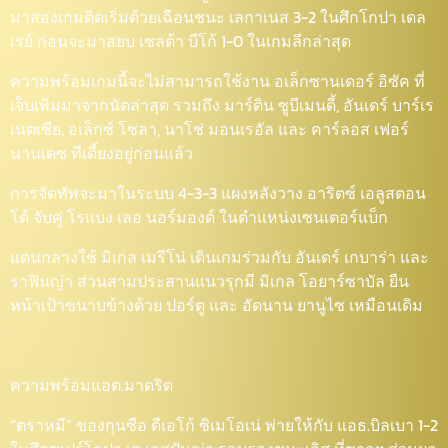
มาสองเกมติดเริ่มด้วยเฉือนชนะ เลกาเนส 3-2 ในศึกโกปา เดล
เรย์ ก่อนจะมาสยบ เซลต้า บีโก้ 1-0 ในเกมลีกล่าสุด
ความพร้อมเกมนี้จะไม่สามารถใช้งาน อเล็กซานเดอร์ อิซัค ที่
เจ็บเพิ่มมาจากนัดล่าสุด รวมถึง มาร์ติน ซูบีเมนดี้, อันเดร์ บาร์เร
เนตเซีย, อเล็กซ์ โซลา, นาโช่ มอนเรอัล และ คาร์ลอส เฟอร์
นานเดซ ที่เดี้ยงอยู่ก่อนแล้ว
การจัดทัพจะมาในระบบ 4-3-3 แผงหลังวาง อาริตซ์ เอลูสตอน
โด้ จับคู่ โรแบง เลอ นอร์มองด์ ในตำแหน่งเซนเตอร์แบ็ก
แดนกลางใช้ มิเกล เมรีโน่ เดินเกมร่วมกับ อันเดร์ เกบาร่า และ
ราฟินญ่า ส่วนสามประสานแนวรุกมี มิเกล โอยาร์ซาบัล ยืน
หน้าเป้าขนาบข้างด้วย ปอร์ตู และ อัดนาน ยานูไซ เหมือนเดิม
ความพร้อมแอต.มาดริด
“ตราหมี” ของกุนซือ ดีเอโก้ ซิเมโอเน่ พ่ายให้กับ แอธ.บิลเบา 1-2