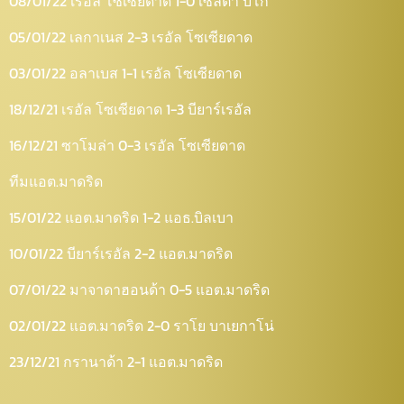
08/01/22 เรอัล โซเซียดาด 1-0 เซลต้า บีโก้
05/01/22 เลกาเนส 2-3 เรอัล โซเซียดาด
03/01/22 อลาเบส 1-1 เรอัล โซเซียดาด
18/12/21 เรอัล โซเซียดาด 1-3 บียาร์เรอัล
16/12/21 ซาโมล่า 0-3 เรอัล โซเซียดาด
ทีมแอต.มาดริด
15/01/22 แอต.มาดริด 1-2 แอธ.บิลเบา
10/01/22 บียาร์เรอัล 2-2 แอต.มาดริด
07/01/22 มาจาดาฮอนด้า 0-5 แอต.มาดริด
02/01/22 แอต.มาดริด 2-0 ราโย บาเยกาโน่
23/12/21 กรานาด้า 2-1 แอต.มาดริด