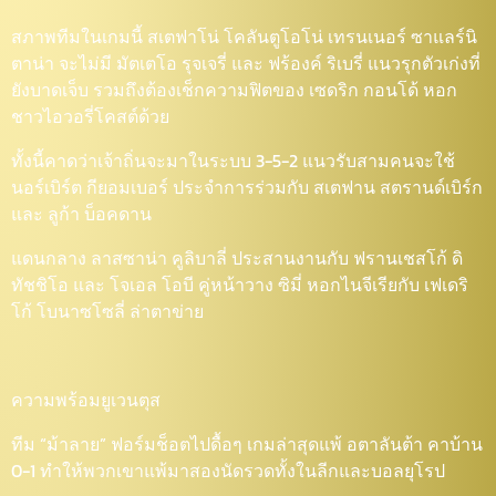
สภาพทีมในเกมนี้ สเตฟาโน่ โคลันตูโอโน่ เทรนเนอร์ ซาแลร์นิ
ตาน่า จะไม่มี มัตเตโอ รุจเจรี่ และ ฟร้องค์ ริเบรี่ แนวรุกตัวเก่งที่
ยังบาดเจ็บ รวมถึงต้องเช็กความฟิตของ เซดริก กอนโด้ หอก
ชาวไอวอรี่โคสต์ด้วย
ทั้งนี้คาดว่าเจ้าถิ่นจะมาในระบบ 3-5-2 แนวรับสามคนจะใช้
นอร์เบิร์ต กียอมเบอร์ ประจำการร่วมกับ สเตฟาน สตรานด์เบิร์ก
และ ลูก้า บ็อคดาน
แดนกลาง ลาสซาน่า คูลิบาลี่ ประสานงานกับ ฟรานเชสโก้ ดิ
ทัชชิโอ และ โจเอล โอบี คู่หน้าวาง ซิมี่ หอกไนจีเรียกับ เฟเดริ
โก้ โบนาซโซลี่ ล่าตาข่าย
ความพร้อมยูเวนตุส
ทีม “ม้าลาย” ฟอร์มช็อตไปดื้อๆ เกมล่าสุดแพ้ อตาลันต้า คาบ้าน
0-1 ทำให้พวกเขาแพ้มาสองนัดรวดทั้งในลีกและบอลยุโรป