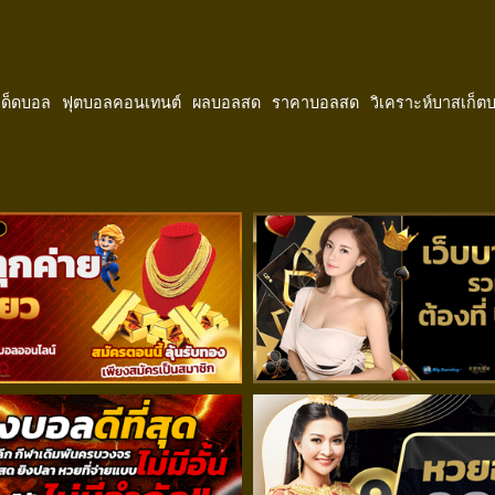
ีเด็ดบอล
ฟุตบอลคอนเทนต์
ผลบอลสด
ราคาบอลสด
วิเคราะห์บาสเก็ต