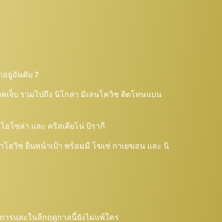
ยู่อันดับ 7
รบาดเจ็บ รวมไปถึง นิโกล่า มิเลนโควิช ติดโทษแบน
โอโซล่า และ คริสเตียโน่ บิรากี
ฮวิช ยืนหน้าเป้า พร้อมมี โฆเซ่ กาเยฆอน และ นิ
ายการและในลีกฤดูกาลนี้ยังไม่แพ้ใคร