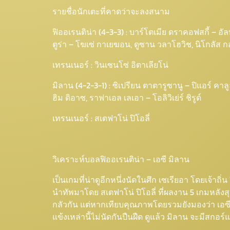
รายชื่อนักเตะที่คาดว่าจะลงสนาม
ฟิออเรนติน่า (4-3-3) : บาร์โตเมีย ดราคอฟสกี้ – อัล
ตูร่า – โฆเซ่ กาเยฆอน, ดูซาน วลาโฮวิช, นิโกลัส
เทรนเนอร์ : วินเซนโซ่ อิตาเลียโน่
มิลาน (4-2-3-1) : ซิเปรียน ตาตารูซานู – ปิแอร์ คาล
ฮิม ดิอาซ, ราฟาเอล เลเอา – โอลิวิเย่ร์ ชิรูด์
เทรนเนอร์ : สเตฟาโน่ ปิโอลี่
วิเคราะห์บอลฟิออเรนติน่า – เอซี มิลาน
เป็นเกมที่น่าดูอีกหนึ่งนัดในศึก เซเรียอา โดยเจ้าถิ่
นำทัพมาโดย สเตฟาโน่ ปิโอลี่ ที่ผลงาน 5 เกมหลัง
กลัวกัน แต่หากเทียบคุณภาพโดยรวมยังมองว่า เอซี มิ
แข้งเหล่านี้ไม่นัดกันปืนฝืด ดูแล้ว มิลาน จะมีสกอร์