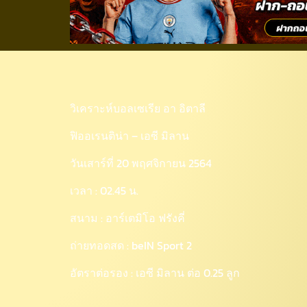
วิเคราะห์บอลเซเรีย อา
วิเคราะห์บอลเซเรีย อา อิตาลี
ฟิออเรนติน่า – เอซี มิลาน
วันเสาร์ที่ 20 พฤศจิกายน 2564
เวลา : 02.45 น.
สนาม : อาร์เตมิโอ ฟรังคี่
ถ่ายทอดสด : beIN Sport 2
อัตราต่อรอง : เอซี มิลาน ต่อ 0.25 ลูก