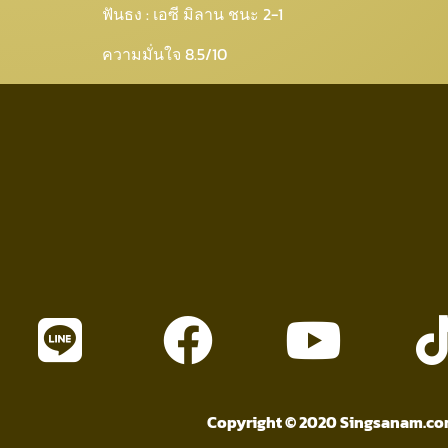
ฟันธง : เอซี มิลาน ชนะ 2-1
ความมั่นใจ 8.5/10
Copyright © 2020 Singsanam.com. 