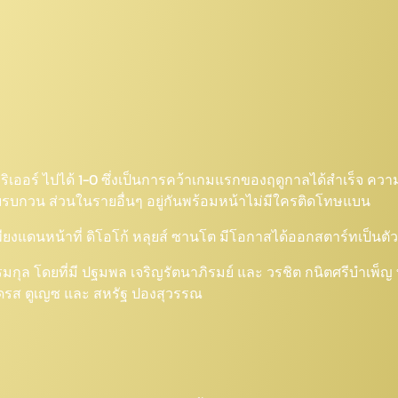
ริเออร์ ไปได้ 1-0 ซึ่งเป็นการคว้าเกมแรกของฤดูกาลได้สำเร็จ คว
็บรบกวน ส่วนในรายอื่นๆ อยู่กันพร้อมหน้าไม่มีใครติดโทษแบน
ียงแดนหน้าที่ ดิโอโก้ หลุยส์ ซานโต มีโอกาสได้ออกสตาร์ทเป็นตัวจ
ตธรรมกุล โดยที่มี ปฐมพล เจริญรัตนาภิรมย์ และ วรชิต กนิตศรีบำเพ็
ันเดรส ตูเญซ และ สหรัฐ ปองสุวรรณ