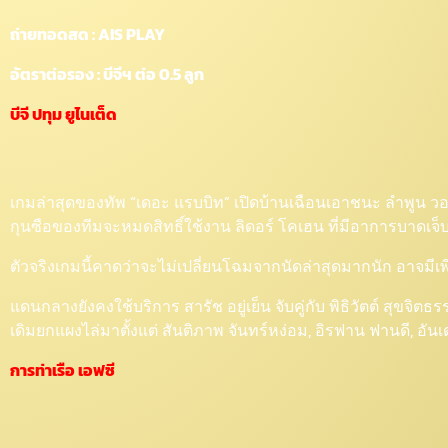
ถ่ายทอดสด : AIS PLAY
อัตราต่อรอง : บีจีฯ ต่อ 0.5 ลูก
บีจี ปทุม ยูไนเต็ด
เกมล่าสุดของทัพ “เดอะ แรบบิท” เปิดบ้านเฉือนเอาชนะ ลำพูน วอ
กุนซือของทีมจะหมดสิทธิ์ใช้งาน ลิดอร์ โคเฮน ที่มีอาการบาดเจ
ตัวจริงเกมนี้คาดว่าจะไม่เปลี่ยนโฉมจากนัดล่าสุดมากนัก อาจมีเพ
แดนกลางยังคงใช้บริการ สารัช อยู่เย็น จับคู่กับ พิธิวัตต์ สุขจิ
เดิมยกแผงไล่มาตั้งแต่ สันติภาพ จันทร์หง่อม, อิรฟาน ฟานดี, อ
การท่าเรือ เอฟซี