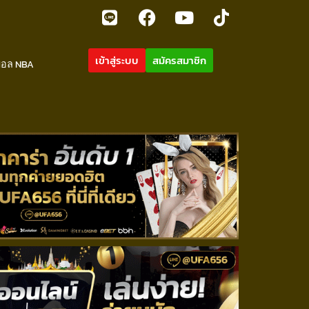
เข้าสู่ระบบ
สมัครสมาชิก
บอล NBA