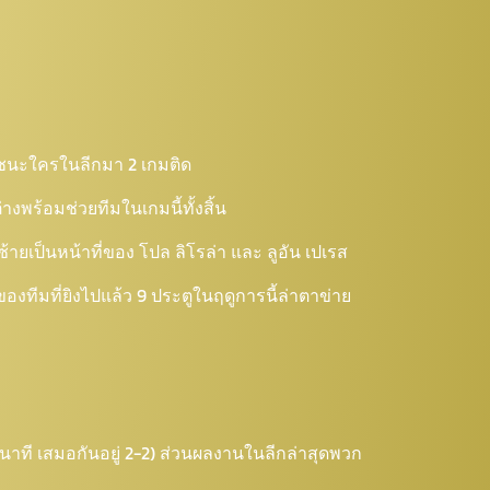
ถชนะใครในลีกมา 2 เกมติด
พร้อมช่วยทีมในเกมนี้ทั้งสิ้น
ซ้ายเป็นหน้าที่ของ โปล ลิโรล่า และ ลูอัน เปเรส
ของทีมที่ยิงไปแล้ว 9 ประตูในฤดูการนี้ล่าตาข่าย
นาที เสมอกันอยู่ 2-2) ส่วนผลงานในลีกล่าสุดพวก