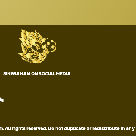
SINGSANAM ON SOCIAL MEDIA
All rights reserved. Do not duplicate or redistribute in any 