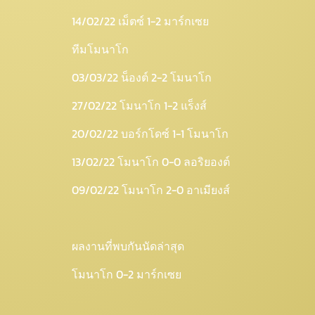
14/02/22 เม็ตซ์ 1-2 มาร์กเซย
ทีมโมนาโก
03/03/22 น็องต์ 2-2 โมนาโก
27/02/22 โมนาโก 1-2 แร็งส์
20/02/22 บอร์กโดซ์ 1-1 โมนาโก
13/02/22 โมนาโก 0-0 ลอริยองต์
09/02/22 โมนาโก 2-0 อาเมียงส์
ผลงานที่พบกันนัดล่าสุด
โมนาโก 0-2 มาร์กเซย