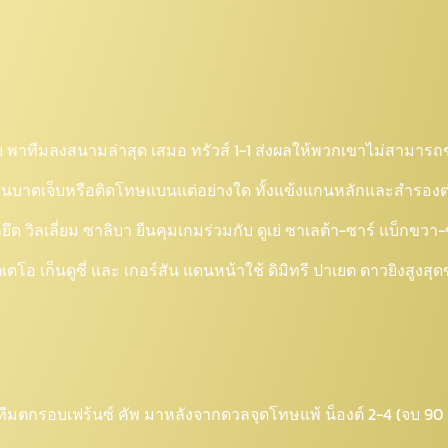
ซย พาทีมลงสนามล่าสุด เสมอ ทรัวส์ 1-1 ส่งผลให้พวกเขาไม่สามาร
ล่นบาดเจ็บหรือติดโทษแบนแต่อย่างใด ทั้งแข้งแกนหลักและสำรองต่าง
ึด วิลเลี่ยม ซาลิบา ยืนคุมเกมร่วมกับ ดูเย่ ซาเลต้า-ซาร์ แบ็กขวา-
โอ เก็นดูซี่ และ เกอร์สัน แดนหน้าใช้ ดิมิทรี ปาเยต ดาวยิงสูงสุด
าทีมตกรอบเฟร้นซ์ คัพ มาหลังจากดวลจุดโทษแพ้ น็องต์ 2-4 (จบ 90 