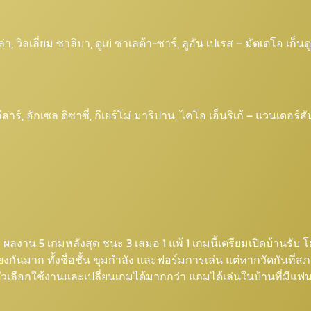
 วิลเลี่ยม ซาลิบา, ดูเย่ ซาเลต้า-ซาร์, ลูอัน เปเรส – มัตเตโอ เก็นดู
ร์, อักเซล ดิซาซี่, กีเยร์โม่ มาริปาน, ไคโอ เอ็นริเก้ – แวนเดอร์สัน
เซย ผลงาน 5 เกมหลังสุด ชนะ 3 เสมอ 1 แพ้ 1 เกมนี้เตรียมเปิดบ้านรั
ียงกันมาก ทั้งชื่อชั้น ขุมกำลัง และฟอร์มการเล่น แต่หากวัดกันที
ตัวเลือกใช้งานและเปลี่ยนเกมได้มากกว่า แถมได้เล่นในบ้านที่มีแฟ