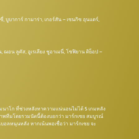
ซี่, บูบาการ์ กามาร่า, เกอร์สัน – เซนกิซ อุนแดร์,
, ฌอน ลูคัส, อูเรเลียง ชูอาเมนี่, โซฟิยาน ดิย็อป –
บ โมนาโก ที่ช่วงหลังหาความแน่นอนไม่ได้ 5 เกมหลัง
่สภาพทีมโดยรวมนัดนี้ต้องบอกว่า มาร์กเซย สมบูรณ์
นบอลหนุนหลัง หากเน้นพอเชื่อว่า มาร์กเซย จะ