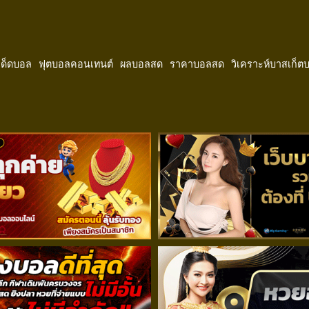
ีเด็ดบอล
ฟุตบอลคอนเทนต์
ผลบอลสด
ราคาบอลสด
วิเคราะห์บาสเก็ต