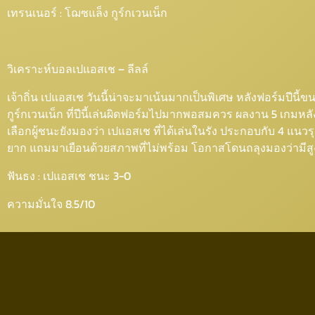
เทรนเนอร์ : โฌซแล็ง กูร์กเวนเน็ก
วิเคราะห์บอลเปแอสเช – ลีลล์
เจ้าถิ่น เปแอสเช วันนี้น่าจะมาเน้นมากเป็นพิเศษ หลังฟอร์มปีนี้ข
กูร์กเวนเน็ก ที่ปีนี้เล่นผิดฟอร์มไปมากพอสมควร ผลงาน 5 เกมหลั
เลือกผู้ชนะยังมองว่า เปแอสเช ที่ได้เล่นในรัง ประกอบกับ 4 แนวรุกพร
ยาก แถมมาเยือนด้วยสภาพที่ไม่พร้อม โอกาสโดนถลุงมองว่ามีสู
ฟันธง : เปแอสเช ชนะ 3-0
ความมั่นใจ 8.5/10