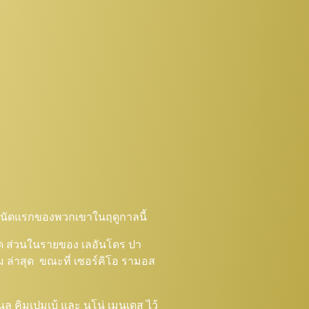
มอนัดแรกของพวกเขาในฤดูกาลนี้
ุด ส่วนในรายของ เลอันโดร ปา
อ็ม ล่าสุด ขณะที่ เซอร์คิโอ รามอส
 คิมเปมเบ้ และ นูโน่ เมนเดส ไว้