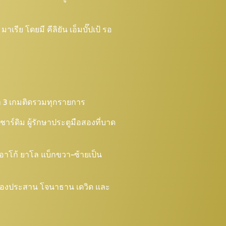
าเรีย โดยมี คีลิยัน เอ็มบั๊ปเป้ รอ
า 3 เกมติดรวมทุกรายการ
์ดิม ผู้รักษาประตูมือสองที่บาด
ติอาโก้ ยาโล แบ็กขวา-ซ้ายเป็น
ส่งสองประสาน โจนาธาน เดวิด และ