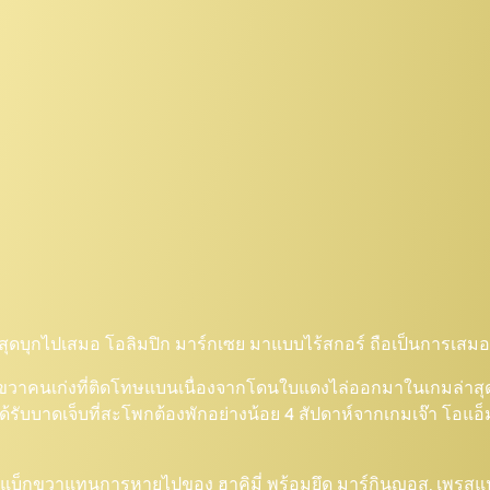
าสุดบุกไปเสมอ โอลิมปิก มาร์กเซย มาแบบไร้สกอร์ ถือเป็นการเส
็กขวาคนเก่งที่ติดโทษแบนเนื่องจากโดนใบแดงไล่ออกมาในเกมล่าส
ที่ได้รับบาดเจ็บที่สะโพกต้องพักอย่างน้อย 4 สัปดาห์จากเกมเจ๊า โอแ
ำแบ็กขวาแทนการหายไปของ ฮาคิมี่ พร้อมยึด มาร์กินญอส, เพรสแนล