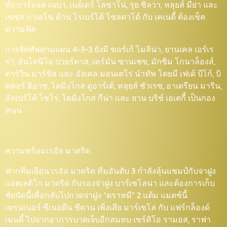
ทั้ง การ์ลอส เนบา, เนย์เดร์ โลซาโน่, รุย ซิลวา, หลุยส์ มีย่า และ
เฆซุส บาเยโฆ่ ด้าน โรเบร์โต้ โซลดาโด้ กับ เคเนดี้ ต้องเช็ค
ความฟิต
การจัดทัพตามแผน 4-3-3 ยังมี ฆอร์เก้ โมลิน่า, ยานเคล เอร์เร
ร่า, อันโตนิโอ ปวยร์ตาส, เคร์มัน ซานเชซ, มักซิม โกนาล็องส์,
ดาร์วิน มาร์ชิส และ อังเคล มอนเตโร่ นำทัพ โดยมี เฟเด้ บีโก้, บิ
คตอร์ ดิอาซ, โดมิงโกส ดูอาร์เต้, หลุยส์ ซัวเรซ, อาเดรียน มาริน,
อัลเบร์โต้ โซโร่, โดมิงโกส กีน่า และ ยาน บริซ์ เอเตกี้ เป็นกอง
หนุน
ความพร้อมเรอัล มาดริด
ฟากทีมเยือน เรอัล มาดริด ทีมอันดับ 3 กำลังลุ้นแชมป์กับจ่าฝูง
แอตเลติโก มาดริด กับรองจ่าฝูง บาร์เซโลน่า และต้องการเก็บ
ชัยนัดนี้เพื่อกลับไปกวดจ่าฝูง “ตราหมี” 2 แต้ม แมตช์นี้
เทรนเนอร์ ซีเนอดีน ซีดาน เพิ่งเสีย มาร์เซโล่ กับ แฟร์กล็องด์
เมนดี้ ไปจากอาการบาดเจ็บอีกสมทบ เซร์คิโอ รามอส, ราฟา