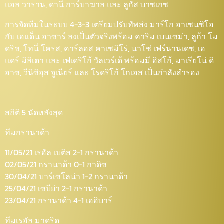
แอล วาราน, ดานี่ การ์บาฆาล และ ลูกัส บาซเกซ
การจัดทีมในระบบ 4-3-3 เตรียมปรับทัพส่ง มาร์โก อาเซนซิโอ
กับ เอแด็น อาซาร์ ลงเป็นตัวจริงพร้อม คาริม เบนเซม่า, ลูก้า โม
ดริช, โทนี่ โครส, คาร์ลอส คาเซมิโร่, นาโช่ เฟร์นานเดซ, เอ
แดร์ มิลิเตา และ เฟเดริโก้ วัลเวร์เด้ พร้อมมี อิสโก้, มาเรียโน่ ดิ
อาซ, วีนิซิอุส จูเนียร์ และ โรดริโก้ โกเอส เป็นกำลังสำรอง
สถิติ 5 นัดหลังสุด
ทีมกรานาด้า
11/05/21 เรอัล เบติส 2-1 กรานาด้า
02/05/21 กรานาด้า 0-1 กาดิซ
30/04/21 บาร์เซโลน่า 1-2 กรานาด้า
25/04/21 เซบีย่า 2-1 กรานาด้า
23/04/21 กรานาด้า 4-1 เออิบาร์
ทีมเรอัล มาดริด