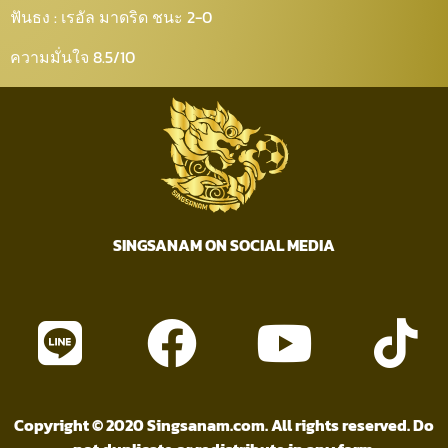
ฟันธง : เรอัล มาดริด ชนะ 2-0
ความมั่นใจ 8.5/10
SINGSANAM ON SOCIAL MEDIA
Copyright © 2020 Singsanam.com. All rights reserved. Do