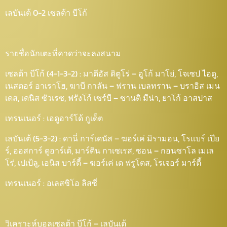
เลบันเต้ 0-2 เซลต้า บีโก้
รายชื่อนักเตะที่คาดว่าจะลงสนาม
เซลต้า บีโก้ (4-1-3-2) : มาตีอัส ดิตูโร่ – อูโก้ มาโย่, โจเซป ไอดู,
เนสตอร์ อาเราโฮ, ฆาบี กาลัน – ฟราน เบลทราน – บราอิส เมน
เดส, เดนิส ซัวเรซ, ฟรังโก้ เซร์บี – ซานติ มีน่า, ยาโก้ อาสปาส
เทรนเนอร์ : เอดูอาร์โด้ กูเด็ต
เลบันเต้ (5-3-2) : ดานี่ การ์เดนัส – ฆอร์เค่ มิรามอน, โรแบร์ เปีย
ร์, ออสการ์ ดูอาร์เต้, มาร์ติน กาเซเรส, ซอน – กอนซาโล เมเล
โร่, เปเป้ลู, เอนิส บาร์ดี้ – ฆอร์เค่ เด ฟรูโตส, โรเจอร์ มาร์ตี้
เทรนเนอร์ : อเลสซิโอ ลิสซี่
วิเคราะห์บอลเซลต้า บีโก้ – เลบันเต้