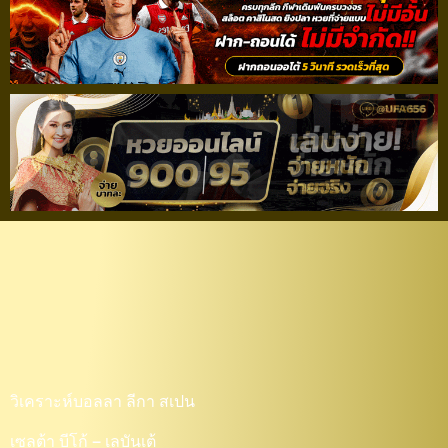
วิเคราะห์บอลลา ลีกา
สเปน เซลต้า บีโก้ – เลบัน
เต้
วิเคราะห์บอลลา ลีกา สเปน
เซลต้า บีโก้ – เลบันเต้