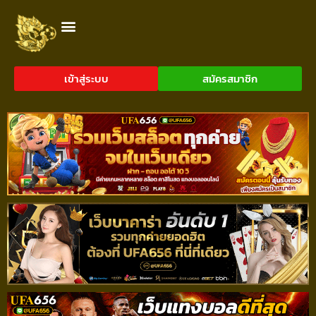
เข้าสู่ระบบ
สมัครสมาชิก