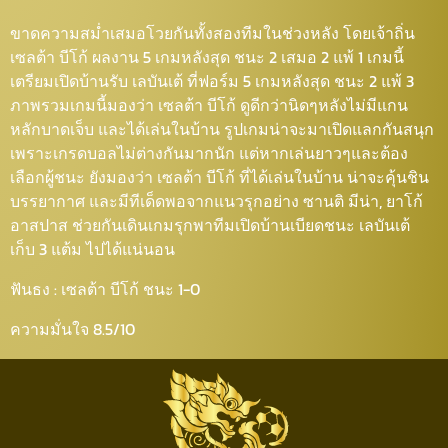
ขาดความสม่ำเสมอโวยกันทั้งสองทีมในช่วงหลัง โดยเจ้าถิ่น
เซลต้า บีโก้ ผลงาน 5 เกมหลังสุด ชนะ 2 เสมอ 2 แพ้ 1 เกมนี้
เตรียมเปิดบ้านรับ เลบันเต้ ที่ฟอร์ม 5 เกมหลังสุด ชนะ 2 แพ้ 3
ภาพรวมเกมนี้มองว่า เซลต้า บีโก้ ดูดีกว่านิดๆหลังไม่มีแกน
หลักบาดเจ็บ และได้เล่นในบ้าน รูปเกมน่าจะมาเปิดแลกกันสนุก
เพราะเกรดบอลไม่ต่างกันมากนัก แต่หากเล่นยาวๆและต้อง
เลือกผู้ชนะ ยังมองว่า เซลต้า บีโก้ ที่ได้เล่นในบ้าน น่าจะคุ้นชิน
บรรยากาศ และมีทีเด็ดพอจากแนวรุกอย่าง ซานติ มีน่า, ยาโก้
อาสปาส ช่วยกันเดินเกมรุกพาทีมเปิดบ้านเบียดชนะ เลบันเต้
เก็บ 3 แต้ม ไปได้แน่นอน
ฟันธง : เซลต้า บีโก้ ชนะ 1-0
ความมั่นใจ 8.5/10