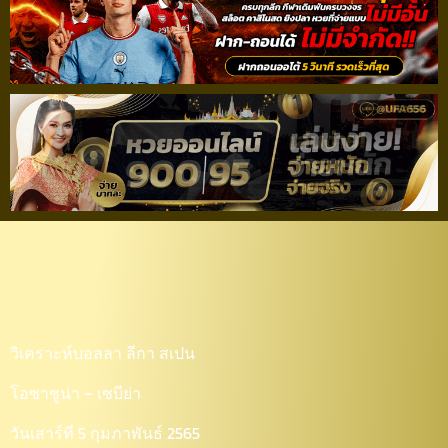
วิเคราะห์บอลลา ลีกา
สเปน โอซาซูน่า – เซบีย่า
วิเคราะห์บอลลา ลีกา สเปน
โอซาซูน่า – เซบีย่า
วันเสาร์ที่ 5 กุมภาพันธ์ 2565