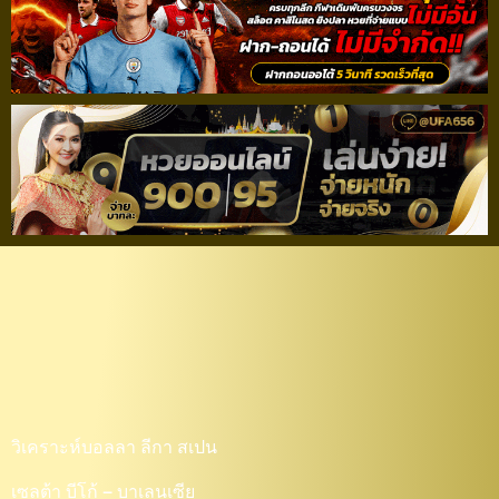
วิเคราะห์บอลลา ลีกา
สเปน เซลต้า บีโก้ – บา
เลนเซีย
วิเคราะห์บอลลา ลีกา สเปน
เซลต้า บีโก้ – บาเลนเซีย