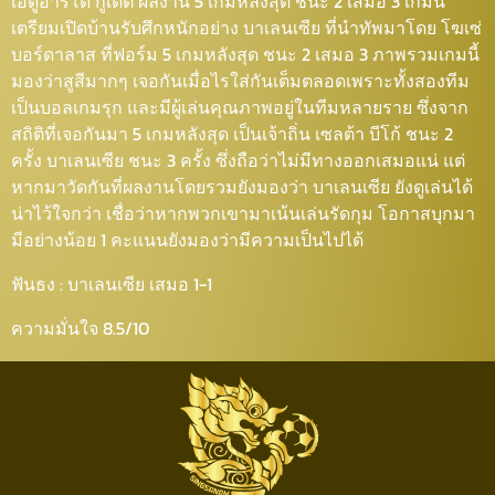
เอดูอาร์โด้ กูเด็ต ผลงาน 5 เกมหลังสุด ชนะ 2 เสมอ 3 เกมนี้
เตรียมเปิดบ้านรับศึกหนักอย่าง บาเลนเซีย ที่นำทัพมาโดย โฆเซ่
บอร์ดาลาส ที่ฟอร์ม 5 เกมหลังสุด ชนะ 2 เสมอ 3 ภาพรวมเกมนี้
มองว่าสูสีมากๆ เจอกันเมื่อไรใส่กันเต็มตลอดเพราะทั้งสองทีม
เป็นบอลเกมรุก และมีผู้เล่นคุณภาพอยู่ในทีมหลายราย ซึ่งจาก
สถิติที่เจอกันมา 5 เกมหลังสุด เป็นเจ้าถิ่น เซลต้า บีโก้ ชนะ 2
ครั้ง บาเลนเซีย ชนะ 3 ครั้ง ซึ่งถือว่าไม่มีทางออกเสมอแน่ แต่
หากมาวัดกันที่ผลงานโดยรวมยังมองว่า บาเลนเซีย ยังดูเล่นได้
น่าไว้ใจกว่า เชื่อว่าหากพวกเขามาเน้นเล่นรัดกุม โอกาสบุกมา
มีอย่างน้อย 1 คะแนนยังมองว่ามีความเป็นไปได้
ฟันธง : บาเลนเซีย เสมอ 1-1
ความมั่นใจ 8.5/10