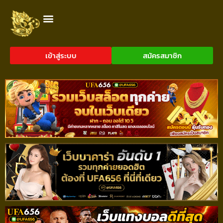
เข้าสู่ระบบ
สมัครสมาชิก