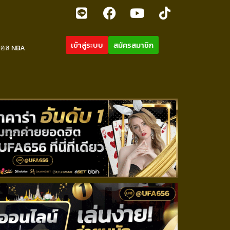
เข้าสู่ระบบ
สมัครสมาชิก
บอล NBA