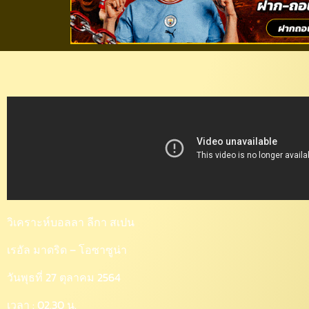
วิเคราะห์บอลลา ลีกา 
วิเคราะห์บอลลา ลีกา สเปน
เรอัล มาดริด – โอซาซูน่า
วันพุธที่ 27 ตุลาคม 2564
เวลา : 02.30 น.