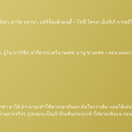
ลิเตา, ดาวิด อลาบา, แฟร์ล็องด์ เมนดี้ – โทนี่ โครส, เอ็นรีเก้ กาเซมี
เซีย, อูไน การ์เซีย, อารีดาเน่ เอร์นานเดซ, มานู ซานเชซ – ยอน มอนกา
าซ่า มาได้ 2-1 น่าจะทำให้พวกเขามั่นอก มั่นใจกว่าเดิม แถมได้เล่นใ
งานยากจริงๆ รูปเกมจะเป็นเจ้าถิ่นเดินเกมรุกเข้าใส่ตามเชิงแน่ ก่