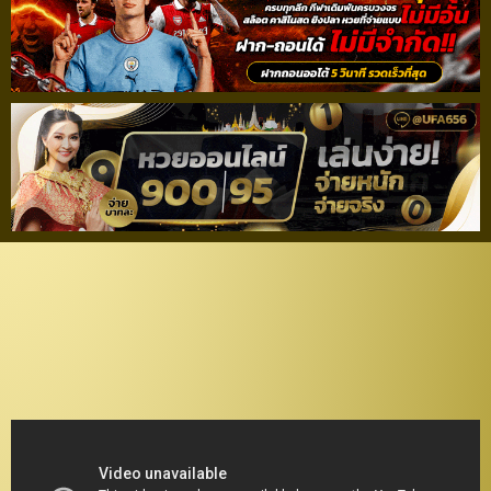
วิเคราะห์บอลรีโว่ไทยลีก
เชียงใหม่ ยูไนเต็ด – ชลบุรี
เอฟซี