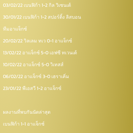
03/02/22 เบนฟิก้า 1-2 กิล วิเซนเต้
30/01/22 เบนฟิก้า 1-2 สปอร์ติ้ง ลิสบอน
ทีมอาแจ็กซ์
20/02/22 วิลเลม ทเว 0-1 อาแจ็กซ์
13/02/22 อาแจ็กซ์ 5-0 เอฟซี ทเวนเต้
10/02/22 อาแจ็กซ์ 5-0 วิเทสส์
06/02/22 อาแจ็กซ์ 3-0 เฮราเคิ่ม
23/01/22 พีเอสวี 1-2 อาแจ็กซ์
ผลงานที่พบกันนัดล่าสุด
เบนฟิก้า 1-1 อาแจ็กซ์