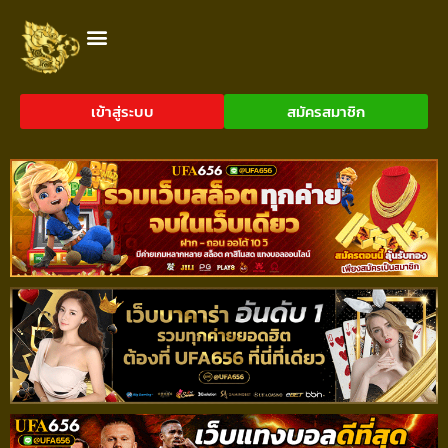
เข้าสู่ระบบ
สมัครสมาชิก