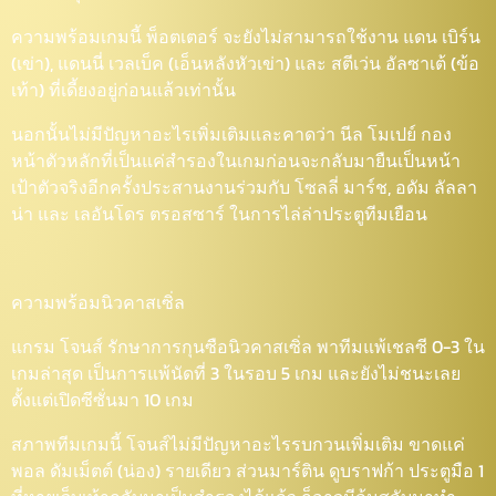
ความพร้อมเกมนี้ พ็อตเตอร์ จะยังไม่สามารถใช้งาน แดน เบิร์น
(เข่า), แดนนี่ เวลเบ็ค (เอ็นหลังหัวเข่า) และ สตีเว่น อัลซาเต้ (ข้อ
เท้า) ที่เดี้ยงอยู่ก่อนแล้วเท่านั้น
นอกนั้นไม่มีปัญหาอะไรเพิ่มเติมและคาดว่า นีล โมเปย์ กอง
หน้าตัวหลักที่เป็นแค่สำรองในเกมก่อนจะกลับมายืนเป็นหน้า
เป้าตัวจริงอีกครั้งประสานงานร่วมกับ โซลลี่ มาร์ช, อดัม ลัลลา
น่า และ เลอันโดร ตรอสซาร์ ในการไล่ล่าประตูทีมเยือน
ความพร้อมนิวคาสเซิ่ล
แกรม โจนส์ รักษาการกุนซือนิวคาสเซิ่ล พาทีมแพ้เชลซี 0-3 ใน
เกมล่าสุด เป็นการแพ้นัดที่ 3 ในรอบ 5 เกม และยังไม่ชนะเลย
ตั้งแต่เปิดซีซั่นมา 10 เกม
สภาพทีมเกมนี้ โจนส์ไม่มีปัญหาอะไรรบกวนเพิ่มเติม ขาดแค่
พอล ดัมเม็ตต์ (น่อง) รายเดียว ส่วนมาร์ติน ดูบราฟก้า ประตูมือ 1