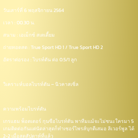
วันเสาร์ที่ 6 พฤสจิกายน 2564
เวลา : 00.30 น.
สนาม : เอเม็กซ์ สเตเดี้ยม
ถ่ายทอดสด : True Sport HD 1 / True Sport HD 2
อัตราต่อรอง : ไบรท์ตัน ต่อ 0.5/1 ลูก
วิเคราะห์บอลไบรท์ตัน – นิวคาสเซิ่ล
ความพร้อมไบรท์ตัน
เกรแฮม พ็อตเตอร์ กุนซือไบรท์ตัน พาทีมแม้จะไม่ชนะใครมา 5
เกมติดต่อกันแต่นัดล่าสุดก็ทำเซอร์ไพรส์บุกตีเสมอ ลิเวอร์พูล ได้
2-2 เมื่อสุดสัปดาห์ที่แล้ว