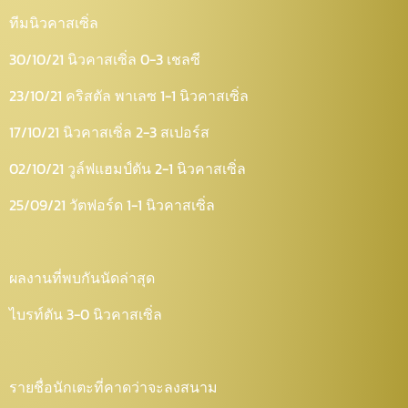
ทีมนิวคาสเซิ่ล
30/10/21 นิวคาสเซิ่ล 0-3 เชลซี
23/10/21 คริสตัล พาเลซ 1-1 นิวคาสเซิ่ล
17/10/21 นิวคาสเซิ่ล 2-3 สเปอร์ส
02/10/21 วูล์ฟแฮมป์ตัน 2-1 นิวคาสเซิ่ล
25/09/21 วัตฟอร์ด 1-1 นิวคาสเซิ่ล
ผลงานที่พบกันนัดล่าสุด
ไบรท์ตัน 3-0 นิวคาสเซิ่ล
รายชื่อนักเตะที่คาดว่าจะลงสนาม