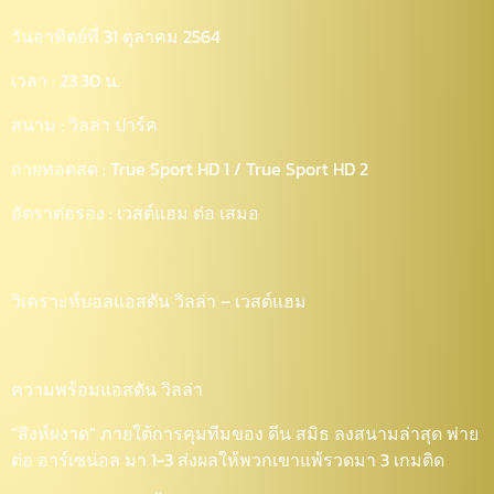
วันอาทิตย์ที่ 31 ตุลาคม 2564
เวลา : 23.30 น.
สนาม : วิลล่า ปาร์ค
ถ่ายทอดสด : True Sport HD 1 / True Sport HD 2
อัตราต่อรอง : เวสต์แฮม ต่อ เสมอ
วิเคราะห์บอลแอสตัน วิลล่า – เวสต์แฮม
ความพร้อมแอสตัน วิลล่า
“สิงห์ผงาด” ภายใต้การคุมทีมของ ดีน สมิธ ลงสนามล่าสุด พ่าย
ต่อ อาร์เซน่อล มา 1-3 ส่งผลให้พวกเขาแพ้รวดมา 3 เกมติด