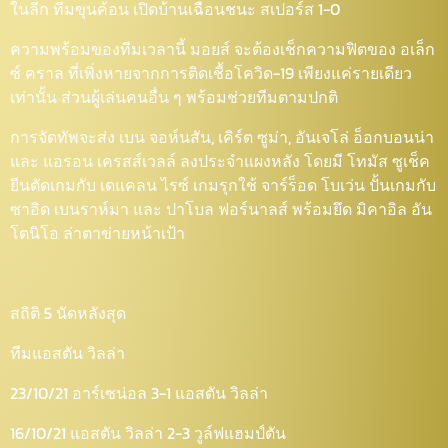
ในลีก ทีมขุนค้อน เปิดบ้านเฉือนชนะ สเปอร์ส 1-0
ความพร้อมของทีมเวลานี้ มอยส์ จะต้องเช็กความฟิตของ อเล็ก
ซ์ คราล ที่เพิ่งหายจากการติดเชื้อโควิด-19 เพียงแค่รายเดียว
เท่านั้น ส่วนผู้เล่นคนอื่น ๆ พร้อมช่วยทีมตามปกติ
การจัดทัพจะส่ง เบน จอห์นสัน, เคิร์ต ซูม่า, อันเจโล่ อ็อกบอนน่า
และ แอรอน เครสส์เวลล์ ลงประจำแผงหลัง โดยมี โทมัส ซูเช็ค
ยืนตัดเกมกับ เดแคลน ไรซ์ เกมรุกใช้ จาร์ร็อด โบเว่น ปั้นเกมกับ
ซาอิด เบนราห์มา และ ปาโบล ฟอร์นาลส์ พร้อมยึด มิคาอิล อัน
โตนิโอ ล่าตาข่ายหน้าเป้า
สถิติ 5 นัดหลังสุด
ทีมแอสตัน วิลล่า
23/10/21 อาร์เซน่อล 3-1 แอสตัน วิลล่า
16/10/21 แอสตัน วิลล่า 2-3 วูล์ฟแฮมป์ตัน