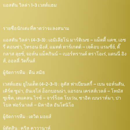
แอสตัน วิลล่า 1-3 เวสต์แฮม
รายชื่อนักเตะที่คาดว่าจะลงสนาม
แอสตัน วิลล่า (4-3-3) : เอมิเลียโน่ มาร์ติเนซ – แม็ตตี้ แคช, เอซ
รี่ คอนซ่า, ไทรอน มิงส์, แมตต์ ทาร์เกตต์ – เจค็อบ แรมซี่ย์, ดั๊
กลาส ลุยซ์, จอห์น แม็คกินน์ – เบอร์ทรานด์ ตราโอเร่, แดนนี่ อิง
ส์, ออลลี่ วัตกิ้นส์
ผู้จัดการทีม : ดีน สมิธ
เวสต์แฮม ยูไนเต็ด (4-2-3-1) : ลูคัส ฟาเบียนสกี้ – เบน จอห์นสัน,
เคิร์ต ซูม่า, อันเจโล่ อ็อกบอนน่า, แอรอน เครสส์เวลล์ – โทมัส
ซูเช็ค, เดแคลน ไรซ์ – จาร์ร็อด โบเว่น, ซาอิด เบนราห์มา, ปา
โบล ฟอร์นาลส์ – มิคาอิล อันโตนิโอ
ผู้จัดการทีม : เดวิด มอยส์
ผู้ตัดสิน : คริส คาวานาห์