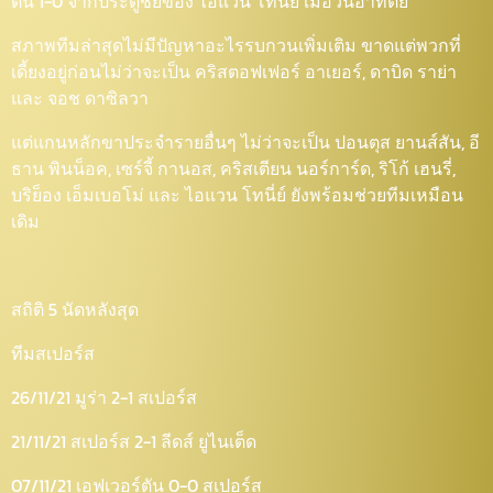
ตัน 1-0 จากประตูชัยของ ไอแวน โทนี่ย์ เมื่อวันอาทิตย์
สภาพทีมล่าสุดไม่มีปัญหาอะไรรบกวนเพิ่มเติม ขาดแต่พวกที่
เดี้ยงอยู่ก่อนไม่ว่าจะเป็น คริสตอฟเฟอร์ อาเยอร์, ดาบิด ราย่า
และ จอช ดาซิลวา
แต่แกนหลักขาประจำรายอื่นๆ ไม่ว่าจะเป็น ปอนตุส ยานส์สัน, อี
ธาน พินน็อค, เซร์จี้ กานอส, คริสเตียน นอร์การ์ด, ริโก้ เฮนรี่,
บริย็อง เอ็มเบอโม่ และ ไอแวน โทนี่ย์ ยังพร้อมช่วยทีมเหมือน
เดิม
สถิติ 5 นัดหลังสุด
ทีมสเปอร์ส
26/11/21 มูร่า 2-1 สเปอร์ส
21/11/21 สเปอร์ส 2-1 ลีดส์ ยูไนเต็ด
07/11/21 เอฟเวอร์ตัน 0-0 สเปอร์ส