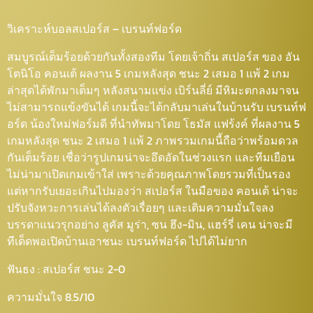
วิเคราะห์บอลสเปอร์ส – เบรนท์ฟอร์ด
สมบูรณ์เต็มร้อยด้วยกันทั้งสองทีม โดยเจ้าถิ่น สเปอร์ส ของ อัน
โตนิโอ คอนเต้ ผลงาน 5 เกมหลังสุด ชนะ 2 เสมอ 1 แพ้ 2 เกม
ล่าสุดได้พักมาเต็มๆ หลังสนามแข่ง เบิร์นลี่ย์ มีหิมะตกลงมาจน
ไม่สามารถแข้งขันได้ เกมนี้จะได้กลับมาเล่นในบ้านรับ เบรนท์ฟ
อร์ด น้องใหม่ฟอร์มดี ที่นำทัพมาโดย โธมัส แฟร้งค์ ที่ผลงาน 5
เกมหลังสุด ชนะ 2 เสมอ 1 แพ้ 2 ภาพรวมเกมนี้ถือว่าพร้อมดวล
กันเต็มร้อย เชื่อว่ารูปเกมน่าจะอึดอัดในช่วงแรก และทีมเยือน
ไม่น่ามาเปิดเกมเข้าใส่ เพราะด้วยคุณภาพโดยรวมที่เป็นรอง
แต่หากรับเยอะเกินไปมองว่า สเปอร์ส ในมือของ คอนเต้ น่าจะ
ปรับจังหวะการเล่นได้ลงตัวเรื่อยๆ และเติมความมั่นใจลง
บรรดาแนวรุกอย่าง ลูคัส มูร่า, ซน ฮึง-มิน, แฮร์รี่ เคน น่าจะมี
ทีเด็ดพอเปิดบ้านเอาชนะ เบรนท์ฟอร์ด ไปได้ไม่ยาก
ฟันธง : สเปอร์ส ชนะ 2-0
ความมั่นใจ 8.5/10