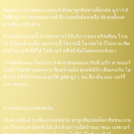
โดยผลงานล่าสุดของ คอนเต้ คือพาลูกทีมพ่ายช็อกต่อ มูร่า 1-2
ในศึกยูโรปา คอนเฟอเรนซ์ ลีก แถมยังต้องเหลือ 10 คนตั้งแต่
ช่วงต้นเกมอีกด้วย
ความพร้อมเกมนี้ ยังไม่สามารถใช้บริการของ คริสเตียน โรเม
โร่ ที่เจ็บกล้ามเนื้อ นอกจากนี้ โจวานนี่ โล เซลโซ่ ก็ไม่น่าจะฟิต
ทันด้วย แต่ยังดีที่ได้ โอลิเวอร์ สคิปป์ พ้นโทษแบนกลับมา
การจัดทัพจะมาในระบบ 3-4-3 เช่นเคยแนวรับมี เอริก ดายเออร์
เป็นหัวใจหลัก แดนกลาง ปิแอร์-เอมิล ฮอยจ์เบิร์ก เดินเกมกับ โอ
ลิเวอร์ สคิปป์ ส่วนเกมรุกใช้ ลูคัส มูร่า, ซน ฮึง-มิน และ แฮร์รี่
เคน เช่นเคย
ความพร้อมเบรนท์ฟอร์ด
โธมัส แฟร้งค์ กุนซือเบรนท์ฟอร์ด พาลูกทีมปลดล็อกชัยชนะเกม
แรกในรอบ 4 นัดหลังได้แล้ว ด้วยการเปิดบ้านเอาชนะ เอฟเวอร์