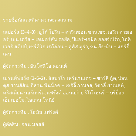
รายชื่อนักเตะที่คาดว่าจะลงสนาม
สเปอร์ส (3-4-3) : อูโก้ โยริส – ดาวินซอน ซานเชซ, เอริก ดายเอ
อร์, เบน เดวิส – เอเมอร์สัน รอยัล, ปิแอร์-เอมิล ฮอยจ์เบิร์ก, โอลิ
เวอร์ สคิปป์, เซร์คิโอ เรกีล่อน – ลูคัส มูร่า, ซน ฮึง-มิน – แฮร์รี่
เคน
ผู้จัดการทีม : อันโตนิโอ คอนเต้
เบรนท์ฟอร์ด (3-5-2) : อัลบาโร่ เฟร์นานเดซ – ชาร์ลี กู้ด, ปอน
ตุส ยานส์สัน, อีธาน พินน็อค – เซร์จี้ กานอส, วิตาลี่ ยาเนลท์,
คริสเตียน นอร์การ์ด, แฟร้งค์ ออนเยก้า, ริโก้ เฮนรี่ – บริย็อง
เอ็มเบอโม่, ไอแวน โทนี่ย์
ผู้จัดการทีม : โธมัส แฟร้งค์
ผู้ตัดสิน : จอน มอสส์