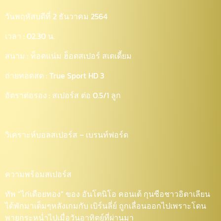
วันพฤหัสบดีที่ 2 ธันวาคม 2564
เวลา : 02.30 น.
สนาม : ท็อตแน่ม ฮ็อตสเปอร์ สเตเดี้ยม
ถ่ายทอดสด : True Sport HD 3
อัตราต่อรอง : สเปอร์ส ต่อ 0.5/1 ลูก
วิเคราะห์บอลสเปอร์ส – เบรนท์ฟอร์ด
ความพร้อมสเปอร์ส
ทัพ “ไก่เดือยทอง” ของ อันโตนิโอ คอนเต้ กุนซือชาวอิตาเลียน
ได้พักมาเต็มๆหลังเกมกับ เบิร์นลี่ย์ ถูกเลื่อนออกไปเพราะโดน
พายุกระหน่ำไปเมื่อวันอาทิตย์ที่ผ่านมา