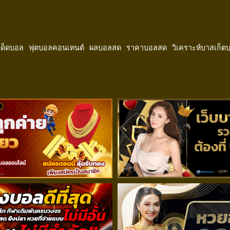
ีเด็ดบอล
ฟุตบอลคอนเทนต์
ผลบอลสด
ราคาบอลสด
วิเคราะห์บาสเก็ต