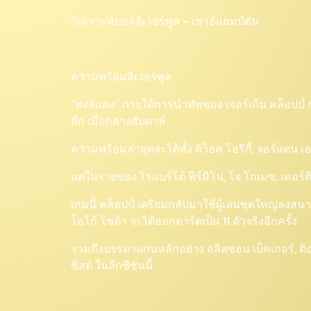
วิเคราะห์บอลลิเวอร์พูล – เซาธ์แฮมป์ตัน
ความพร้อมลิเวอร์พูล
“หงส์แดง” ภายใต้การนำทัพของ เจอร์เก้น คล็อปป์ กุ
ลีก เมื่อกลางสัปดาห์
ความพร้อมล่าสุดจะได้ทั้ง ดิว็อค โอริกี้, จอร์แดน 
แต่ในรายของ โรแบร์โต้ ฟีร์มิโน่, โจ โกเมซ, เคอร์ติส
เกมนี้ คล็อปป์ เตรียมกลับมาใช้ผู้เล่นชุดใหญ่ลงสน
โอโก้ โชต้า จะได้ออกตาร์ตเป็น 11 ตัวจริงอีกครั้ง
รวมถึงบรรดาแกนหลักอย่าง อลิสซอน เบ็คเกอร์, ติอา
ซิสต์ ในลีกซีซั่นนี้