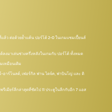
แล้ว ต่อด้วยย้ำแค้น ปอร์โต้ 2-0 ในเกมแชมเปี้ยนส์
ได้ลงมาเล่นช่วงครึ่งหลังในเกมกับ ปอร์โต้ ทั้งหมด
นามเหมือนเดิม
์-อาร์โนลด์, เฟอร์กิล ฟาน ไดจ์ค, ฟาบินโญ่ และ ดิ
มียร์ลีกล่าสุดที่ซัดไป 11 ประตูในลีกกับอีก 7 แอส