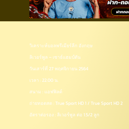
วิเคราะห์บอลพรีเมียร์
วิเคราะห์บอลพรีเมียร์ลีก อังกฤษ
ลิเวอร์พูล – เซาธ์แฮมป์ตัน
วันเสาร์ที่ 27 พฤศจิกายน 2564
เวลา : 22.00 น.
สนาม : แอฟฟิลด์
ถ่ายทอดสด : True Sport HD 1 / True Sport HD 2
อัตราต่อรอง : ลิเวอร์พูล ต่อ 1.5/2 ลูก