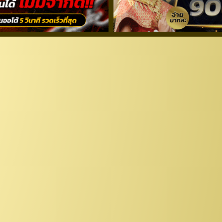
ลีก อังกฤษ ลิเวอร์พูล – เซาธ