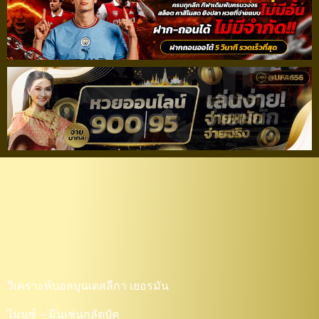
วิเคราะห์บอลบุนเดสลีกา
เยอรมัน ไมนซ์ – มึนเช่น
กลัดบัค
วิเคราะห์บอลบุนเดสลีกา เยอรมัน
ไมนซ์ – มึนเช่นกลัดบัค