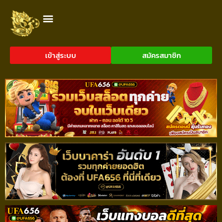
เข้าสู่ระบบ
สมัครสมาชิก