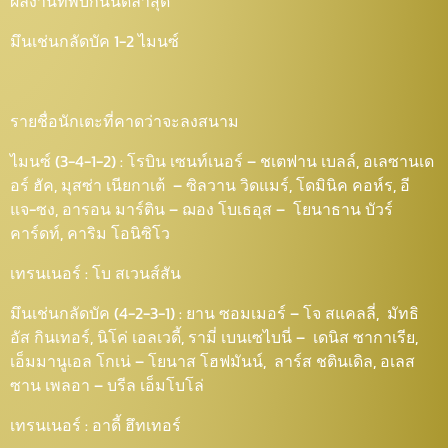
ผลงานที่พบกันนัดล่าสุด
มึนเช่นกลัดบัค 1-2 ไมนซ์
รายชื่อนักเตะที่คาดว่าจะลงสนาม
ไมนซ์ (3-4-1-2) : โรบิน เซนท์เนอร์ – ชเตฟาน เบลล์, อเลซานเด
อร์ ฮัค, มุสซ่า เนียกาเต้ – ซิลวาน วิดแมร์, โดมินิค คอห์ร, อี
แจ-ซง, อารอน มาร์ติน – ฌอง โบเธอุส – โยนาธาน บัวร์
คาร์ดท์, คาริม โอนิซิโว
เทรนเนอร์ : โบ สเวนส์สัน
มึนเช่นกลัดบัค (4-2-3-1) : ยาน ซอมเมอร์ – โจ สแคลลี่, มัทธิ
อัส กินเทอร์, นิโค่ เอลเวดี้, รามี่ เบนเซไบนี่ – เดนิส ซากาเรีย,
เอ็มมานูเอล โกเน่ – โยนาส โฮฟมันน์, ลาร์ส ชตินเดิล, อเลส
ซาน เพลอา – บรีล เอ็มโบโล่
เทรนเนอร์ : อาดี้ ฮึทเทอร์