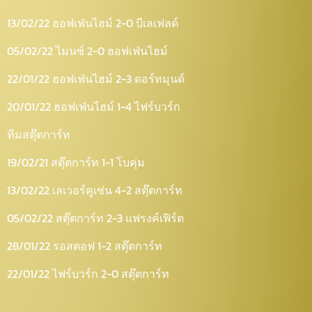
13/02/22 ฮอฟเฟ่นไฮม์ 2-0 บีเลเฟลด์
05/02/22 ไมนซ์ 2-0 ฮอฟเฟ่นไฮม์
22/01/22 ฮอฟเฟ่นไฮม์ 2-3 ดอร์ทมุนด์
20/01/22 ฮอฟเฟ่นไฮม์ 1-4 ไฟร์บวร์ก
ทีมสตุ๊ตการ์ท
19/02/21 สตุ๊ตการ์ท 1-1 โบคุ่ม
13/02/22 เลเวอร์คูเซ่น 4-2 สตุ๊ตการ์ท
05/02/22 สตุ๊ตการ์ท 2-3 แฟรงค์เฟิร์ต
28/01/22 รอสตอฟ 1-2 สตุ๊ตการ์ท
22/01/22 ไฟร์บวร์ก 2-0 สตุ๊ตการ์ท