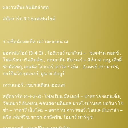
ผลงานที่พบกันนัดล่าสุด
สตุ๊ตการ์ท 3-1 ฮอฟเฟ่นไฮม์
รายชื่อนักเตะที่คาดว่าจะลงสนาม
ฮอฟเฟ่นไฮม์ (3-4-3) : โอลิเวอร์ เบามันน์ – ชเตฟาน พอสช์ ,
โฟลเรียน กริลลิทส์ช , เบนยามิน ฮึบเนอร์ – อิห์ลาส เบบู, เดียดี้
ซามัสเซกู, เดนนิส ไกเกอร์, ดาวิด รวย์ม- อังเดรย์ ครามาริช,
จอร์จินโย่ รุทเทอร์, มูนาส ดับบูร์
เทรนเนอร์ : เซบาสเตียน เฮอเนส
สตุ๊ตการ์ท (4-1-2-3) : โฟลเรียน มึลเลอร์ – ปาสกาล ชเตนเซิ่ล,
วัลเดมาร์ อันทอน, คอนสตานตินอส มาฟโรปานอส, บอร์นา โซ
ซ่า – วาทารึ เอ็นโดะ – อตากาน คาราซอร์, โอเนล มันกาล่า –
คริส เฟอห์ริช, ซาซ่า คาลัดซิช, โอมาร์ มาร์มูช