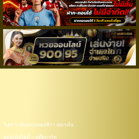
วิเคราะห์บอลบุนเดสลีกา
เยอรมัน ฮอฟเฟ่นไฮม์ –
สตุ๊ตการ์ท
วิเคราะห์บอลบุนเดสลีกา เยอรมัน
ฮอฟเฟ่นไฮม์ – สตุ๊ตการ์ท