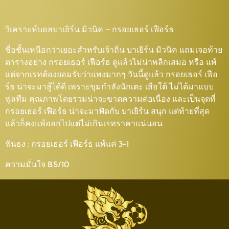
วิเคราะห์บอลบาเยิร์น มิวนิค – กรอยเธอร์ เฟือร์ธ
ชื่อชั้นเหนือกว่าเยอะสำหรับเจ้าถิ่น บาเยิร์น มิวนิค แถมเจอท้าย
ตารางอย่าง กรอยเธอร์ เฟือร์ธ ดูแล้วไม่น่าพลิกเสมอ หรือ แพ้
แต่จากเรทต้องยอมรับว่าแพงมากๆ วันนี้ดูแล้ว กรอยเธอร์ เฟือ
ร์ธ น่าจะมาสู้ได้ดี เพราะขุมกำลังนักเตะ เสือใต้ ไม่ได้มาแบบ
ฟูลทีม คุณภาพโดยรวมน่าจะขาดความต่อเนื่อง และเป็นจุดที่
กรอยเธอร์ เฟือร์ธ น่าจะมาฟัดกับ บาเยิร์น สนุก แต่ท้ายที่สุด
แล้วก็คงแพ้ออกไปแต่ไม่เกินเรทราคาแน่นอน
ฟันธง : กรอยเธอร์ เฟือร์ธ แพ้แค่ 3-1
ความมั่นใจ 8.5/10