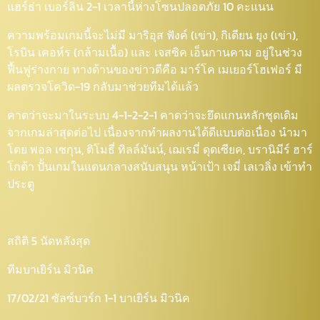
แฮร์ธ่า เบอร์ลิน 2-1 เวลานี้ห่างโซนปลอดภัย 10 คะแนน
ความพร้อมเกมนี้จะไม่มี มาริอุส ฟังค์ (เข่า), กิเดียน ยุง (เข่า),
โรบิน เคอห์ร (กล้ามเนื้อ) และ เจสซิค เอ็นกานคาม อยู่ในช่วง
ฟื้นฟูร่างกาย ทางด้านของข่าวดีคือ มาร์โค เมเยอร์โฮเฟอร์ มี
ผลตรวจโควิด-19 กลับมาช่วยทีมได้แล้ว
คาดว่าจะมาในระบบ 4-1-2-2-1 คาดว่าจะยึดแกนหลักชุดเดิม
จากเกมล่าสุดต่อไป เนื่องจากทำผลงานได้ดีแบบต่อเนื่อง นำมา
โดย พอล เซกุน, ติโมธี่ ทิลล์มันน์, เฌเรมี่ ดุดเซียค, บรานิมีร์ ฮาร์
โกต้า ปั้นเกมในแดนกลางสนับสนุน หน้าเป้า เจมี่ เลเวลิ่ง เข้าทำ
ประตู
สถิติ 5 นัดหลังสุด
ทีมบาเยิร์น มิวนิค
17/02/21 ซัลซ์บวร์ก 1-1 บาเยิร์น มิวนิค