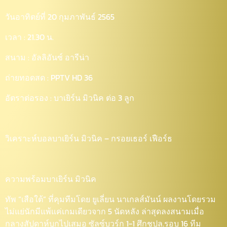
วันอาทิตย์ที่ 20 กุมภาพันธ์ 2565
เวลา : 21.30 น.
สนาม : อัลลิอันซ์ อารีน่า
ถ่ายทอดสด : PPTV HD 36
อัตราต่อรอง : บาเยิร์น มิวนิค ต่อ 3 ลูก
วิเคราะห์บอลบาเยิร์น มิวนิค – กรอยเธอร์ เฟือร์ธ
ความพร้อมบาเยิร์น มิวนิค
ทัพ “เสือใต้” ที่คุมทีมโดย ยูเลี่ยน นาเกลส์มันน์ ผลงานโดยรวม
ไม่แย่นักมีแพ้แค่เกมเดียวจาก 5 นัดหลัง ล่าสุดลงสนามเมื่อ
กลางสัปดาห์บุกไปเสมอ ซัลซ์บวร์ก 1-1 ศึกชปล.รอบ 16 ทีม