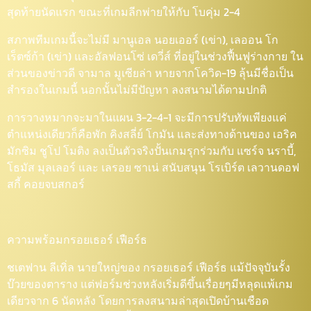
สุดท้ายนัดแรก ขณะที่เกมลีกพ่ายให้กับ โบคุ่ม 2-4
สภาพทีมเกมนี้จะไม่มี มานูเอล นอยเออร์ (เข่า), เลออน โก
เร็ตซ์ก้า (เข่า) และอัลฟอนโซ่ เดวี่ส์ ที่อยู่ในช่วงฟื้นฟูร่างกาย ใน
ส่วนของข่าวดี จามาล มูเซียล่า หายจากโควิด-19 ลุ้นมีชื่อเป็น
สำรองในเกมนี้ นอกนั้นไม่มีปัญหา ลงสนามได้ตามปกติ
การวางหมากจะมาในแผน 3-2-4-1 จะมีการปรับทัพเพียงแค่
ตำแหน่งเดียวก็คือพัก คิงสลี่ย์ โกมัน และส่งทางด้านของ เอริค
มักซิม ชูโป โมติง ลงเป็นตัวจริงปั้นเกมรุกร่วมกับ แซร์จ นราบี้,
โธมัส มุลเลอร์ และ เลรอย ซาเน่ สนับสนุน โรเบิร์ต เลวานดอฟ
สกี้ คอยจบสกอร์
ความพร้อมกรอยเธอร์ เฟือร์ธ
ชเตฟาน ลีเทิ่ล นายใหญ่ของ กรอยเธอร์ เฟือร์ธ แม้ปัจจุบันรั้ง
บ๊วยของตาราง แต่ฟอร์มช่วงหลังเริ่มดีขึ้นเรื่อยๆมีหลุดแพ้เกม
เดียวจาก 6 นัดหลัง โดยการลงสนามล่าสุดเปิดบ้านเชือด