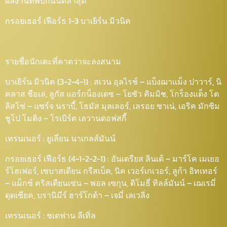
ผลงานที่พบกันนัดล่าสุด
กรอยเธอร์ เฟือร์ธ 1-3 บาเยิร์น มิวนิค
รายชื่อนักเตะที่คาดว่าจะลงสนาม
บาเยิร์น มิวนิค (3-2-4-1) : สเวน อุลไรช์ – แบ็งฌาแม็ง ปาวาร์, นิ
คลาส ชือเล่, ลูกัส แอร์กน็องเดซ – โยชัว คิมมิช, โกร็องแต็ง โต
ลิสโซ่ – แซร์จ นราบี้, โธมัส มุลเลอร์, เลรอย ซาเน่, เอริค มักซิม
ชูโป โมติง – โรเบิร์ต เลวานดอฟสกี้
เทรนเนอร์ : ยูเลี่ยน นาเกลส์มันน์
กรอยเธอร์ เฟือร์ธ (4-1-2-2-1) : อันเดรียส ลินเด้ – มาร์โค เมเยอ
ร์โฮเฟอร์, เซบาสเตียน กรีสเบ็ค, นิค เวอร์เกเวอร์, ลูก้า อิทเทอร์
– แม็กซ์ คริสเตียนเซ่น – พอล เซกุน, ติโมธี่ ทิลล์มันน์ – เฌเรมี่
ดุดเซียค, บรานิมีร์ ฮาร์โกต้า – เจมี่ เลเวลิ่ง
เทรนเนอร์ : ชเตฟาน ลีเทิ่ล