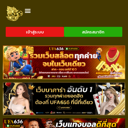
เข้าสู่ระบบ
สมัครสมาชิก