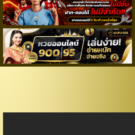
วิเคราะห์ทีเด็ดฟุตบอลรีโว่
ไทยลีก 2021/22 แมตช์
เดย์ที่ 21