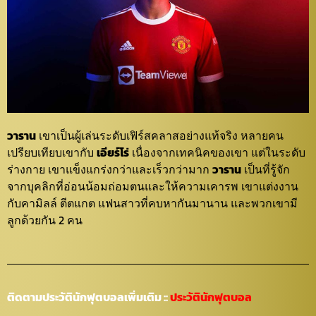
วาราน
เขาเป็นผู้เล่นระดับเฟิร์สคลาสอย่างแท้จริง หลายคน
เปรียบเทียบเขากับ
เอียร์โร่
เนื่องจากเทคนิคของเขา แต่ในระดับ
ร่างกาย เขาแข็งแกร่งกว่าและเร็วกว่ามาก
วาราน
เป็นที่รู้จัก
จากบุคลิกที่อ่อนน้อมถ่อมตนและให้ความเคารพ เขาแต่งงาน
กับคามิลล์ ตีตแกต แฟนสาวที่คบหากันมานาน และพวกเขามี
ลูกด้วยกัน 2 คน
ติดตามประวัตินักฟุตบอลเพิ่มเติม ::
ประวัตินักฟุตบอล