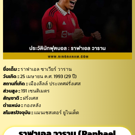
ชื่อเต็ม ::
ราฟาเอล ซาเวียร์ วาราน
วันเกิด ::
25 เมษายน ค.ศ. 1993 (29 ปี)
สถานที่เกิด ::
เมืองลีลล์ ประเทศฝรั่งเศส
ส่วนสูง ::
191 เซนติเมตร
สัญชาติ ::
ฝรั่งเศส
ตำแหน่ง ::
กองหลัง
สโมสรปัจจุบัน ::
แมนเชสเตอร์ ยูไนเต็ด
ราฟาเอล วาราน (Raphael