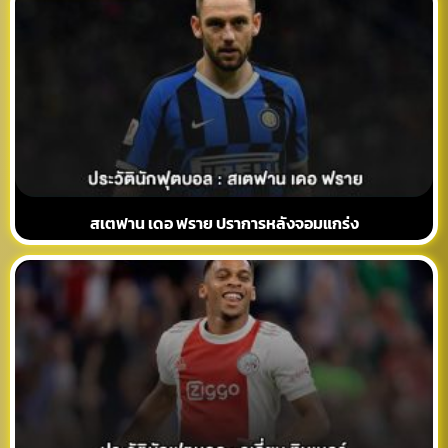
สเตฟาน เดอ ฟราย ปราการหลังจอมแกร่ง