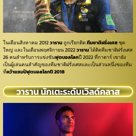
ในเดือนสิงหาคม 2012
วาราน
ถูกเรียกติด
ทีมชาติฝรั่งเศส
ชุด
ใหญ่ และในเดือนพฤศจิกายน 2022
วาราน
ได้ติดทีมชาติฝรั่งเศส
26 คนสำหรับการแข่งขัน
ฟุตบอลโลก
ปี 2022 ที่กาตาร์ เขายัง
เป็นผู้เล่นคนสำคัญของทีมชาติฝรั่งเศสและเป็นส่วนหนึ่งของทีม
ที่
คว้าแชมป์ฟุตบอลโลกปี 2018
วาราน นักเตะระดับเวิลด์คลาส