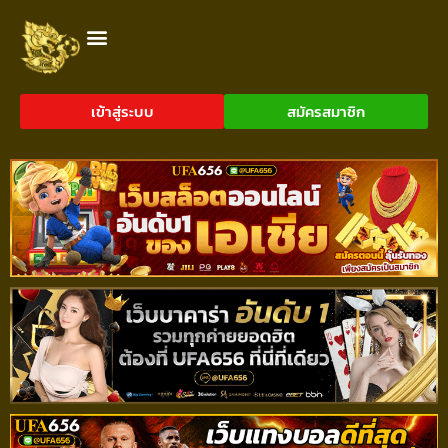
เข้าสู่ระบบ
สมัครสมาชิก