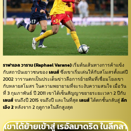
ราฟาเอล วาราน (Raphael Varane)
เริ่มต้นเส้นทางการค้าแข้ง
กับสถาบันเยาวชนของ
เลนส์
ซึ่งเขาเริ่มเล่นให้กับสโมสรตั้งแต่ปี
2002 วารานตกเป็นประเด็นข่าวลือการย้ายทีมที่เชื่อมโยงเขา
กับหลายสโมสร ในความพยายามที่จะระงับความสนใจ เมื่อวัน
ที่ 3 กุมภาพันธ์ ปี 2011 เขาได้เซ็นสัญญาขยายระยะเวลา 2 ปีกับ
เลนส์
จนถึงปี 2015 จนถึงปี และในที่สุด
เลนส์
ได้ตกชั้นกลับสู่
ลีก
เอิง
2
หลังจาก 2 ฤดูกาลในลีกสูงสุด
เขาได้ย้ายเข้าสู่ เรอัลมาดริด ในลีกลา