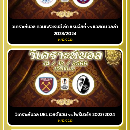
วิเคราะห์บอล คอนเฟอเรนซ์ ลีก ซรินจ์สกี้ vs แอสตัน วิลล่า
2023/2024
14/12/2023
วิเคราะห์บอล UEL เวสต์แฮม vs ไฟร์บวร์ก 2023/2024
14/12/2023