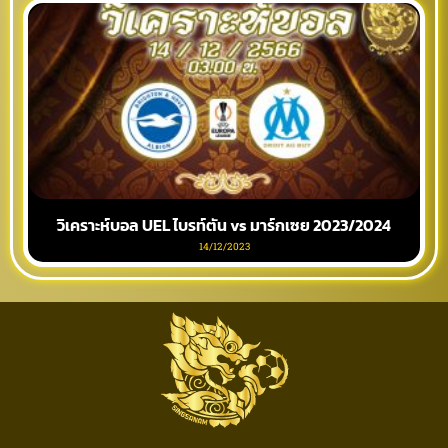
วิเคราะห์บอล UEL ไบรท์ตัน vs มาร์กเซย 2023/2024
14/12/2023