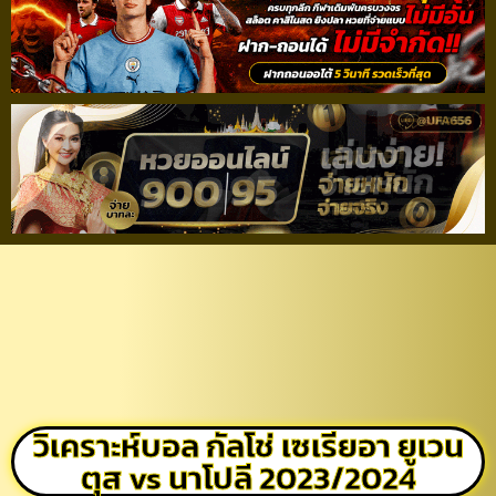
วิเคราะห์บอล กัลโช่ เซเรี
ยอา ยูเวนตุส vs นาโปลี
2023/2024
วิเคราะห์บอล กัลโช่ เซเรียอา ยูเวน
ตุส vs นาโปลี 2023/2024