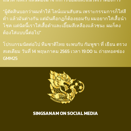
“ผู้ตัดสินบอกว่าผมทำให้ ไลน์แมนสับสน เพราะกรรมการก็ใส่สี
ดำ แล้วมันต่างกัน แต่มันคือกฏก็ต้องยอมรับ ผมอยากใส่เสื้อนำ
โชค แต่นัดนี้เราใส่เสื้อดำและเอี๊ยมสีเหลืองแล้วชนะ ผมก็คง
ต้องใส่แบบนี้ต่อไป”
โปรแกรมนัดต่อไป ทีมชาติไทย จะพบกับ กัมพูชา ที่ เธียน ตรวง
สเตเดียม วันที่ 14 พฤษภาคม 2565 เวลา 19.00 น. ถ่ายทอดช่อง
GMM25
SINGSANAM ON SOCIAL MEDIA