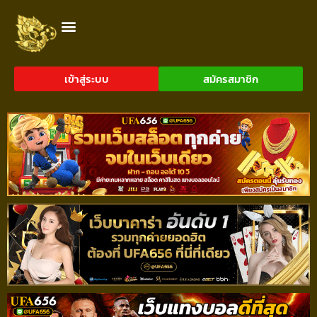
เข้าสู่ระบบ
สมัครสมาชิก