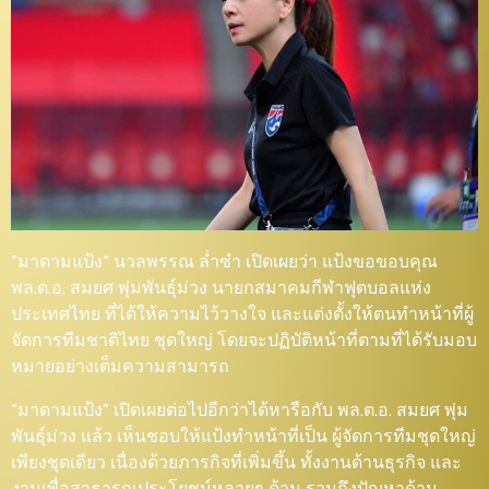
“มาดามแป้ง” นวลพรรณ ล่ำซำ เปิดเผยว่า แป้งขอขอบคุณ
พล.ต.อ. สมยศ พุ่มพันธุ์ม่วง นายกสมาคมกีฬาฟุตบอลแห่ง
ประเทศไทย ที่ได้ให้ความไว้วางใจ และแต่งตั้งให้ตนทำหน้าที่ผู้
จัดการทีมชาติไทย ชุดใหญ่ โดยจะปฏิบัติหน้าที่ตามที่ได้รับมอบ
หมายอย่างเต็มความสามารถ
“มาดามแป้ง” เปิดเผยต่อไปอีกว่าได้หารือกับ พล.ต.อ. สมยศ พุ่ม
พันธุ์ม่วง แล้ว เห็นชอบให้แป้งทำหน้าที่เป็น ผู้จัดการทีมชุดใหญ่
เพียงชุดเดียว เนื่องด้วยภารกิจที่เพิ่มขึ้น ทั้งงานด้านธุรกิจ และ
งานเพื่อสาธารณประโยชน์หลายๆ ด้าน รวมถึงปัญหาด้าน