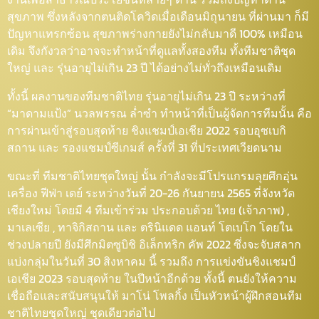
สุขภาพ ซึ่งหลังจากตนติดโควิดเมื่อเดือนมิถุนายน ที่ผ่านมา ก็มี
ปัญหาแทรกซ้อน สุขภาพร่างกายยังไม่กลับมาดี 100% เหมือน
เดิม จึงกังวลว่าอาจจะทำหน้าที่ดูแลทั้งสองทีม ทั้งทีมชาติชุด
ใหญ่ และ รุ่นอายุไม่เกิน 23 ปี ได้อย่างไม่ทั่วถึงเหมือนเดิม
ทั้งนี้ ผลงานของทีมชาติไทย รุ่นอายุไม่เกิน 23 ปี ระหว่างที่
“มาดามแป้ง” นวลพรรณ ล่ำซำ ทำหน้าที่เป็นผู้จัดการทีมนั้น คือ
การผ่านเข้าสู่รอบสุดท้าย ชิงแชมป์เอเชีย 2022 รอบอุซเบกิ
สถาน และ รองแชมป์ซีเกมส์ ครั้งที่ 31 ที่ประเทศเวียดนาม
ขณะที่ ทีมชาติไทยชุดใหญ่ นั้น กำลังจะมีโปรแกรมลุยศึกอุ่น
เครื่อง ฟีฟ่า เดย์ ระหว่างวันที่ 20-26 กันยายน 2565 ที่จังหวัด
เชียงใหม่ โดยมี 4 ทีมเข้าร่วม ประกอบด้วย ไทย (เจ้าภาพ) ,
มาเลเซีย , ทาจิกิสถาน และ ตรินิแดด แอนท์ โตเบโก โดยใน
ช่วงปลายปี ยังมีศึกมิตซูบิชิ อิเล็กทริก คัพ 2022 ซึ่งจะจับสลาก
แบ่งกลุ่มในวันที่ 30 สิงหาคม นี้ รวมถึง การแข่งขันชิงแชมป์
เอเชีย 2023 รอบสุดท้าย ในปีหน้าอีกด้วย ทั้งนี้ ตนยังให้ความ
เชื่อถือและสนับสนุนให้ มาโน่ โพลกิ้ง เป็นหัวหน้าผู้ฝึกสอนทีม
ชาติไทยชุดใหญ่ ชุดเดียวต่อไป