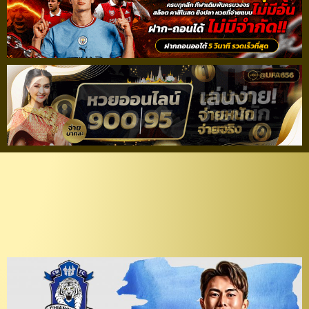
ปิดดีล! “เชียงใหม่ เอฟซี”
คว้าตัว “อิม ชางกยุน”
เสริมทัพ