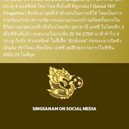
ประตู 4 แอสซิสต์ โดย โซล ทีเอ็นที ฟิทูเกเตอร์ (Seoul TNT
Fitogether) คือทีมล่าสุดที่เจ้าตัวเล่นในเกาหลีใต้ โดยเป็นการ
ร่วมซ้อมรักษาความฟิต ก่อนจะออกนอกบ้านเกิดครั้งแรกใน
ชีวิตมาลุยฟุตบอลลีกที่เมืองไทยกับ อุดรธานี เอฟซี ในไทยลีก 2
เมื่อซีซั่นที่แล้ว ลงสนามในเกมลีก 32 นัด 2,704 นาที ทำไป 4
ประตู กับอีก 11 แอสซิสต์ ในสีเสื้อ “ยักษ์แสด” ก่อนจะมาเปิดตัว
เป็นสมาชิกใหม่ เชียงใหม่ เอฟซี ลุยศึกทุกรายการในซีซั่น
2022-23 ในที่สุด
SINGSANAM ON SOCIAL MEDIA