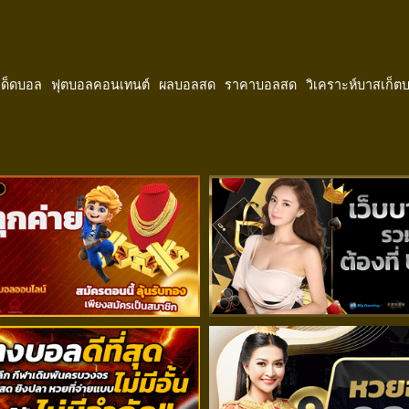
ีเด็ดบอล
ฟุตบอลคอนเทนต์
ผลบอลสด
ราคาบอลสด
วิเคราะห์บาสเก็ต