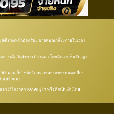
ี่”เกลี้ยงใน30นาที
ล เมสซี่ กองหน้าอัจฉริยะ ขายหมดเกลี้ยงภายในเวลา
ทางการเมื่อวันอังคารที่ผ่านมา โดยนักเตะเซ็นสัญญา
่ 30” ผ่านเว็บไซต์สโมสร สามารถขายหมดเกลี้ยง
ต์-แชร์กแมง
เอาไว้ในราคา 107.99 ยูโร หรือคิดเป็นเงินไทย