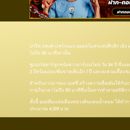
ประวัติศาสตร์สโมสร! แ
ปารีส แซงต์-แชร์กแมง ยอดสโมสรแห่งศึกลีก เอิง ฝร
ไม่ถึง 30 นาทีเท่านั้น
ซูเปอร์สตาร์ลูกหนังชาวอาร์เจนไตน์ วัย 34 ปี ซึ่
2 ปีพร้อมออปชั่นขายเพิ่มอีก 1 ปี และจะสวมเสื้อแ
สำหรับการมาของ เมสซี่ สร้างความตื่นเต้นให้กับ
ภายในเวลาไม่ถึง 30 นาทีซึ่งเป็นการทำลายสถิติก
ทั้งนี้ ยอดทีมแห่งเมืองหลวงดินแดนน้ำหอม ได้ทำก
ประมาณ 4,319 บาท