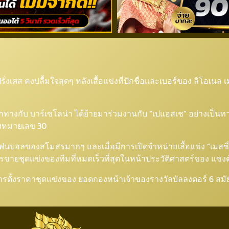
ฟน”ปารีส” แห่ซื้อเสื้อ”เมสซ
ั่งเศส คงปลื้มใจสุดๆ หลังเสื้อแข่งที่ปักชื่อและเบอร์ของ ลิโอเน
งแยกทางกับ บาร์เซโลน่า ได้ย้ายมาร่วมงานกับ “เปแอสเช” อย่างเป็น
ข่งหมายเลข 30
แฟนบอลของสโมสรมากๆ และเมื่อมีการเปิดจำหน่ายเสื้อแข่ง “เมสซี
ารขายชุดแข่งของทีมที่หมดเร็วที่สุดในหน้าประวัติศาสตร์ของ แซง
ารตั้งราคาชุดแข่งของ ยอดกองหน้าเจ้าของรางวัลบัลลงดอร์ 6 สมัย