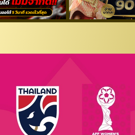
นักฟุตบอลหญิงทีมชาติไทย เ