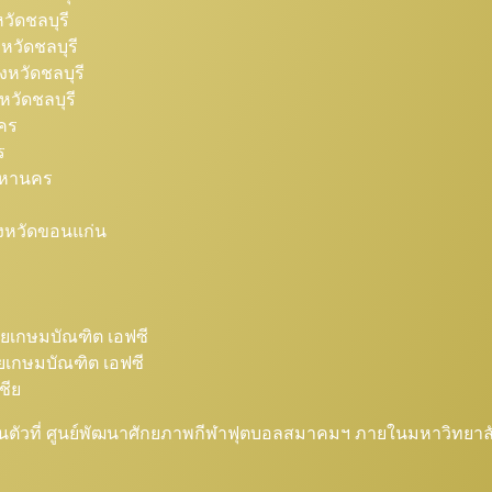
วัดชลบุรี
หวัดชลบุรี
งหวัดชลบุรี
หวัดชลบุรี
คร
ร
มหานคร
ังหวัดขอนแก่น
ยเกษมบัณฑิต เอฟซี
ยเกษมบัณฑิต เอฟซี
ชีย
ยงานตัวที่ ศูนย์พัฒนาศักยภาพกีฬาฟุตบอลสมาคมฯ ภายในมหาวิทยาลั