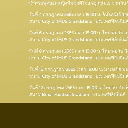
สำหรับฟุตบอลหญิงทีมชาติไทย อยู่ กลุ่มเอ ร่วมกับ ฟ
วันที่ 4 กรกฎาคม 2565 เวลา 19.00 น. อินโดนีเซีย 
สนาม City of IMUS Grandstand , ประเทศฟิลิปปินส
วันที่ 6 กรกฎาคม 2565 เวลา 19.00 น. ไทย พบกับ อ
สนาม City of IMUS Grandstand , ประเทศฟิลิปปินส
วันที่ 8 กรกฎาคม 2565 เวลา 19.00 น. ไทย พบกับ ส
สนาม City of IMUS Grandstand , ประเทศฟิลิปปินส
วันที่ 10 กรกฎาคม 2565 เวลา 19.00 น. มาเลเซีย พ
สนาม City of IMUS Grandstand , ประเทศฟิลิปปินส
วันที่ 12 กรกฎาคม 2565 เวลา 19.00 น. ไทย พบกับ ฟิ
สนาม Binar Football Stadium , ประเทศฟิลิปปินส์