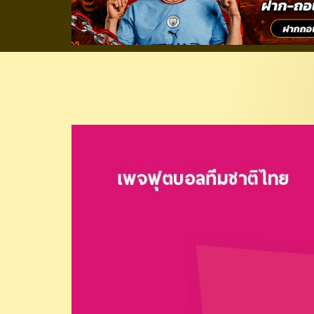
ประกาศ : รายชื่อ 30 
อาเซียน ที่ฟิลิปปินส์