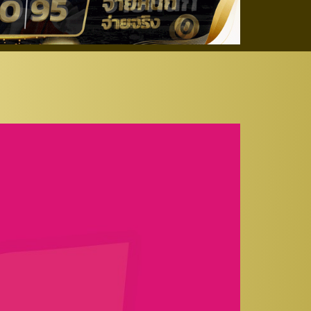
ก็บตัวลุยชิงแชมป์