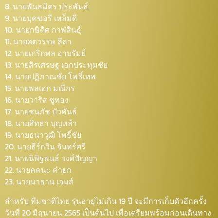
8. นายพันธมิตร ประพันธ์
9. นายบุคฆอรี เหล็มดี
10. นายกษิดิศ กาฬสินธุ์
11. นายศตวรรษ ลีลา
12. นายเกริกพล อาบรัมย์
13. นายสิรเศรษฐ เอกประทุมชัย
14. นายปฏิภาณชัย โพธิ์เทพ
15. นายพลเอก มณีกร
16. นายวาริส ชูทอง
17. นายชนภัช บัวพันธ์
18. นายสิทธา บุญหล้า
19. นายธนาวุฒิ โพธิ์ชัย
20. นายธีร์กวิน จันทร์ศรี
21. นายนิพิฐพนธ์ วงศ์ปัญญา
22. นายคคนะ คำยก
23. นายนาธาน เจมส์
สำหรับ ทีมชาติไทย รุ่นอายุไม่เกิน 19 ปี จะมีการเก็บตัวอีกครั้ง
วันที่ 20 มิถุนายน 2565 เป็นต้นไป เพื่อเตรียมพร้อมก่อนเดินทาง