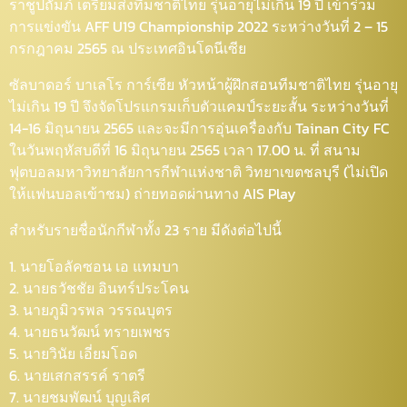
ราชูปถัมภ์ เตรียมส่งทีมชาติไทย รุ่นอายุไม่เกิน 19 ปี เข้าร่วม
การแข่งขัน AFF U19 Championship 2022 ระหว่างวันที่ 2 – 15
กรกฎาคม 2565 ณ ประเทศอินโดนีเซีย
ซัลบาดอร์ บาเลโร การ์เซีย หัวหน้าผู้ฝึกสอนทีมชาติไทย รุ่นอายุ
ไม่เกิน 19 ปี จึงจัดโปรแกรมเก็บตัวแคมป์ระยะสั้น ระหว่างวันที่
14-16 มิถุนายน 2565 และจะมีการอุ่นเครื่องกับ Tainan City FC
ในวันพฤหัสบดีที่ 16 มิถุนายน 2565 เวลา 17.00 น. ที่ สนาม
ฟุตบอลมหาวิทยาลัยการกีฬาแห่งชาติ วิทยาเขตชลบุรี (ไม่เปิด
ให้แฟนบอลเข้าชม) ถ่ายทอดผ่านทาง AIS Play
สำหรับรายชื่อนักกีฬาทั้ง 23 ราย มีดังต่อไปนี้
1. นายโอลัคซอน เอ แทมบา
2. นายธวัชชัย อินทร์ประโคน
3. นายภูมิวรพล วรรณบุตร
4. นายธนวัฒน์ ทรายเพชร
5. นายวินัย เอี่ยมโอด
6. นายเสกสรรค์ ราตรี
7. นายชมพัฒน์ บุญเลิศ