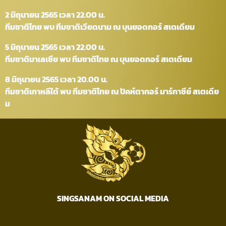
2 มิถุนายน 2565 เวลา 22.00 น.
ทีมชาติไทย พบ ทีมชาติเวียดนาม ณ บุนยอดกอร์ สเตเดียม
5 มิถุนายน 2565 เวลา 22.00 น.
ทีมชาติมาเลเซีย พบ ทีมชาติไทย ณ บุนยอดกอร์ สเตเดียม
8 มิถุนายน 2565 เวลา 20.00 น.
ทีมชาติเกาหลีใต้ พบ ทีมชาติไทย ณ ปัคห์ตากอร์ มาร์กาซีย์ สเตเดีย
ม
SINGSANAM ON SOCIAL MEDIA