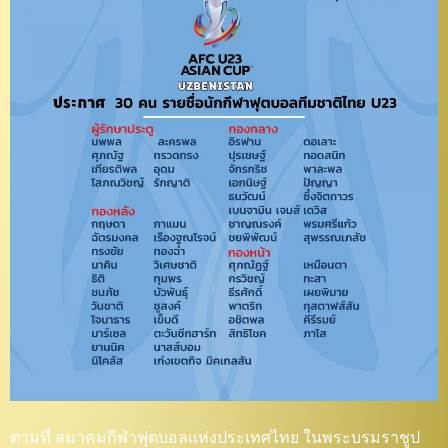
ตามที่ สมาคมกีฬาฟุตบอลแห่งประเทศไทย ในพระบรมราชูป