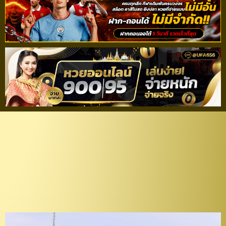
“บิ๊กแชมป์” ทึ่งแฟนบอล
ล้นสนามให้กำลังใจ “ช้าง
ศึก” ออกรบ “นอกเมือง
หลวง”