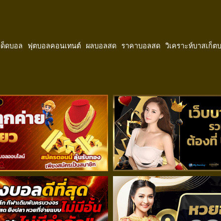
ีเด็ดบอล
ฟุตบอลคอนเทนต์
ผลบอลสด
ราคาบอลสด
วิเคราะห์บาสเก็ต