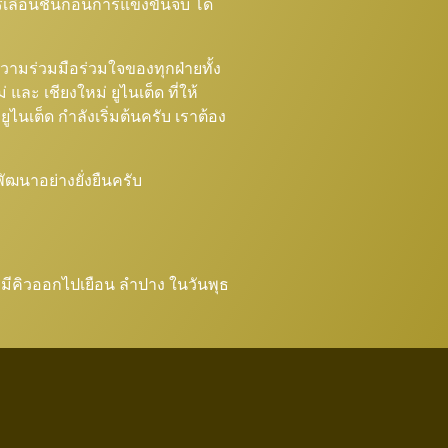
เลื่อนชั้นก่อนการแข่งขันจบ โด
ะความร่วมมือร่วมใจของทุกฝ่ายทั้ง
ละ เชียงใหม่ ยูไนเต็ด ที่ให้
นเต็ด กำลังเริ่มต้นครับ เราต้อง
ัฒนาอย่างยั่งยืนครับ
ไป มีคิวออกไปเยือน ลำปาง ในวันพุธ