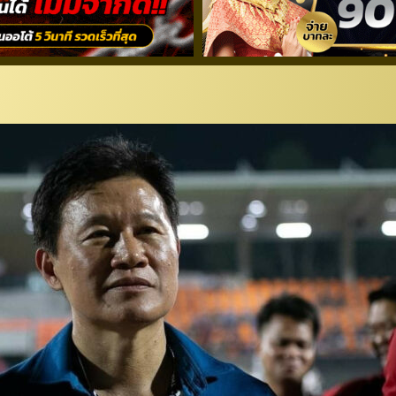
ด ตั้งเป้า ขอพาทีมเขย่าแชมป์ไ