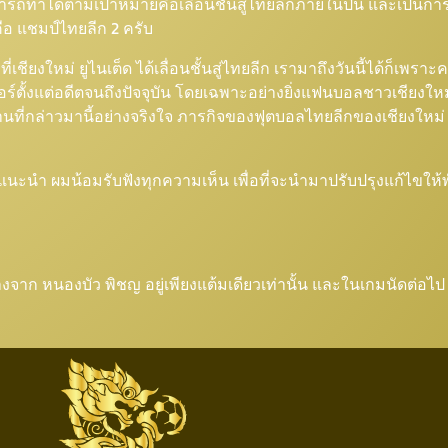
รถทำได้ตามเป้าหมายคือเลื่อนชั้นสู่ไทยลีกภายในปีนี้ และเป็นการ
ือ แชมป์ไทยลีก 2 ครับ
เชียงใหม่ ยูไนเต็ด ได้เลื่อนชั้นสู่ไทยลีก เรามาถึงวันนี้ได้ก็เพรา
์ตั้งแต่อดีตจนถึงปัจจุบัน โดยเฉพาะอย่างยิ่งแฟนบอลชาวเชียงใหม่ แ
ี่กล่าวมานี้อย่างจริงใจ ภารกิจของฟุตบอลไทยลีกของเชียงใหม่ ยูไ
จะแนะนำ ผมน้อมรับฟังทุกความเห็น เพื่อที่จะนำมาปรับปรุงแก้ไขให้พ
มห่างจาก หนองบัว พิชญ อยู่เพียงแต้มเดียวเท่านั้น และในเกมนัดต่อ