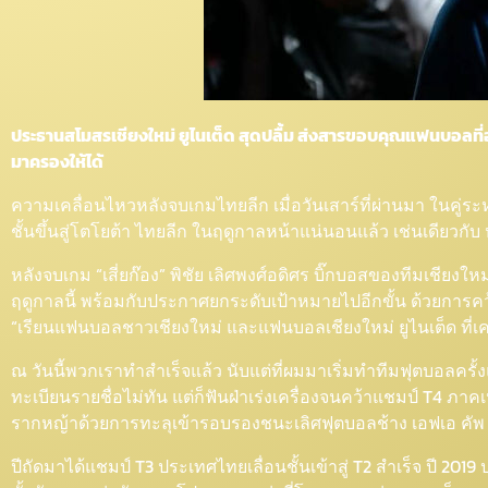
ประธานสโมสรเชียงใหม่ ยูไนเต็ด สุดปลื้ม ส่งสารขอบคุณแฟนบอลที่อยู
มาครองให้ได้
ความเคลื่อนไหวหลังจบเกมไทยลีก เมื่อวันเสาร์ที่ผ่านมา ในคู่ระหว
ชั้นขึ้นสู่โตโยต้า ไทยลีก ในฤดูกาลหน้าแน่นอนแล้ว เช่นเดียวกั
หลังจบเกม “เสี่ยก๊อง” พิชัย เลิศพงศ์อดิศร บิ๊กบอสของทีมเชีย
ฤดูกาลนี้ พร้อมกับประกาศยกระดับเป้าหมายไปอีกขั้น ด้วยการค
“เรียนแฟนบอลชาวเชียงใหม่ และแฟนบอลเชียงใหม่ ยูไนเต็ด ที่เ
ณ วันนี้พวกเราทำสำเร็จแล้ว นับแต่ที่ผมมาเริ่มทำทีมฟุตบอลครั้
ทะเบียนรายชื่อไม่ทัน แต่ก็ฟันฝ่าเร่งเครื่องจนคว้าแชมป์ T4 ภาค
รากหญ้าด้วยการทะลุเข้ารอบรองชนะเลิศฟุตบอลช้าง เอฟเอ คัพ
ปีถัดมาได้แชมป์ T3 ประเทศไทยเลื่อนชั้นเข้าสู่ T2 สำเร็จ ปี 2