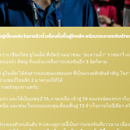
่เบื้องหลัง ในการซิวตั๋วเลื่อนชั้นขึ้นสู่ไทยลีก พร้อมประกาศขยับเป้
่าง เชียงใหม่ ยูไนเต็ด ที่เปิดบ้านเอาชนะ “ตะหานน้ำ” ราชนาวี เอฟซ
บ หนองบัว พิชญ ถึงแม้จะเหลือการแข่งขันอีก 3 นัดก็ตาม
งใหม่ ยูไนเต็ด ได้ส่งสารขอบคุณแฟนบอล ที่เป็นแรงผลักดันสำคัญ 
ว้าแชมป์ไทยลีก 2 มาครองให้ได้
คารพรักทุกท่านครับ
งแรก และได้เป็นแชมป์ TA ภาคเหนือ เข้าสู่ T4 ลงแข่งนัดแรกเราก็
เหนือ และชนะในรอบแบ่งกลุ่มเลื่อนชั้นสู่ T3 สำเร็จภายในปีเดียว 
019 ประคองตัวจบอันดับ 11 และฤดูกาลนี้เป็นการแข่งขันที่ยาวนาน เน