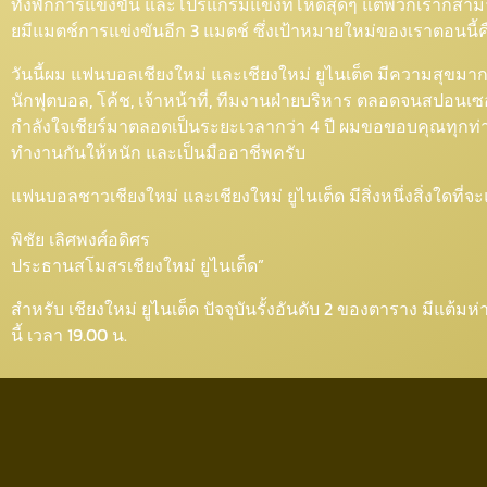
ทั้งพักการแข่งขัน และโปรแกรมแข่งที่โหดสุดๆ แต่พวกเราก็สามา
ยมีแมตช์การแข่งขันอีก 3 แมตช์ ซึ่งเป้าหมายใหม่ของเราตอนนี้ค
วันนี้ผม แฟนบอลเชียงใหม่ และเชียงใหม่ ยูไนเต็ด มีความสุขมากที่
นักฟุตบอล, โค้ช, เจ้าหน้าที่, ทีมงานฝ่ายบริหาร ตลอดจนสปอนเซอร
กำลังใจเชียร์มาตลอดเป็นระยะเวลากว่า 4 ปี ผมขอขอบคุณทุกท่านท
ทำงานกันให้หนัก และเป็นมืออาชีพครับ
แฟนบอลชาวเชียงใหม่ และเชียงใหม่ ยูไนเต็ด มีสิ่งหนึ่งสิ่งใดที่
พิชัย เลิศพงศ์อดิศร
ประธานสโมสรเชียงใหม่ ยูไนเต็ด”
สำหรับ เชียงใหม่ ยูไนเต็ด ปัจจุบันรั้งอันดับ 2 ของตาราง มีแต้
นี้ เวลา 19.00 น.