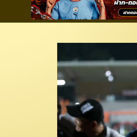
บิ๊กเชียงใหม่ ยูไนเต็