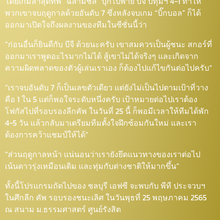
โดยเกมล่าสุดทัพ “ฉลามชล” บุกไปพ่าย บีจี ปทุมฯ 4-1 ทำให้
พวกเขาจบฤดูกาลด้วยอันดับ 7 ซึ่งหลังจบเกม “บิ๊กบอล” ก็ได้
ออกมาเปิดใจถึงผลงานของทีมในซีซั่นนี้ว่า
“ก่อนอื่นก็ยินดีกับ บีจี ด้วยนะครับ เขาสมควรเป็นผู้ชนะ สกอร์ที่
ออกมาเราพูดอะไรมากไม่ได้ สู้เขาไม่ได้จริงๆ และเกิดจาก
ความผิดพลาดของตัวผู้เล่นเราเอง ก็ต้องไปแก้ไขกันต่อไปครับ”
“เราจบอันดับ 7 ก็เป็นเลขตัวเดียว แต่ยังไม่เป็นไปตามเป้าที่วาง
คือ 1 ใน 5 แต่ก็พอใจระดับหนึ่งครับ เป้าหมายต่อไปเราต้อง
โฟกัสไปที่รอบรองลีกคัพ ในวันที่ 25 นี้ ก็พอมีเวลาให้ทีมได้พัก
4-5 วัน แล้วกลับมาเตรียมทีมตั้งใจฝึกซ้อมกันใหม่ และเรา
ต้องการคว้าแชมป์ให้ได้”
“ส่วนฤดูกาลหน้า แน่นอนว่าเรายังยึดแนวทางของเราต่อไป
เน้นดาวรุ่งเหมือนเดิม และทุ่มกับต่างชาติให้มากขึ้น”
ทั้งนี้โปรแกรมถัดไปของ ชลบุรี เอฟซี จะพบกับ พีที ประจวบฯ
ในศึกลีก คัพ รอบรองชนะเลิศ ในวันพุธที่ 25 พฤษภาคม 2565
ณ สนาม ม.ธรรมศาสตร์ ศูนย์รังสิต