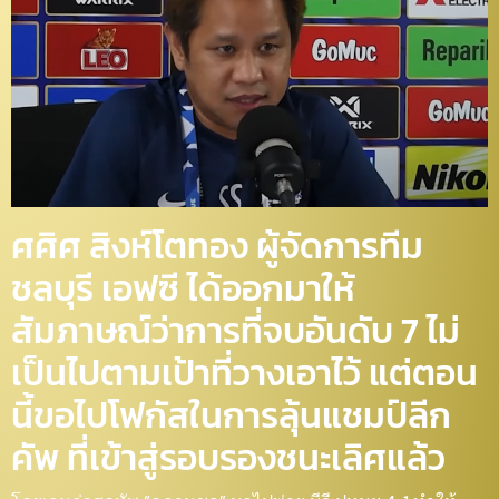
ศศิศ สิงห์โตทอง ผู้จัดการทีม
ชลบุรี เอฟซี ได้ออกมาให้
สัมภาษณ์ว่าการที่จบอันดับ 7 ไม่
เป็นไปตามเป้าที่วางเอาไว้ แต่ตอน
นี้ขอไปโฟกัสในการลุ้นแชมป์ลีก
คัพ ที่เข้าสู่รอบรองชนะเลิศแล้ว