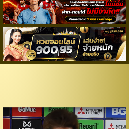
“บิ๊กบอล” เปิดใจ! หลัง
“ชลบุรี” จบอันดับ 7 ในศึก
“ไทยลีก” ซีซั่นนี้