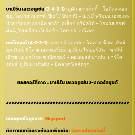
บาเยิร์น เลเวอคูเซ่น
(3-4-2-1) :
ลูคัส ฮราเด็คกี้ – โอดิลง คอส
ซูนู, โยนาธาน ทาห์, ปิเอโร่ ฮินกาปิ – เยเรมี่ ฟริมปง, เอเซเกล
ปาลาซิออส, กรานิต ชาก้า, อเล็กซ์ กริมัลโด้ – โยนาส ฮอฟ
มันน์, โฟลเรียน เวียร์ทซ์ – วิคเตอร์ โบนิเฟซ
ดอร์ทมุนด์ (4-2-3-1) :
เกรกอร์ โคเบล – นิคลาส ซือเล่, มัทส์
ฮุมเมิ่ลส์, นิโค่ ชลอตเทอร์เบ็ค, ยูเลี่ยน ไรเออร์สัน – ซาลีห์
เอิซชาน, มาร์เซล ซาบิตเซอร์ – ดอนเยลล์ มาเล่น, มาร์โค
รอยส์, ยูเลียน บรันด์ท – นิคลาส ฟืลล์ครุก
ผลสกอร์ที่คาด :: บาเยิร์น เลเวอคูเซ่น 2-2 ดอร์ทมุนด์
ขอบคุณข้อมูลจาก :
Skysport
ติดตามบทวิเคราะห์บอลเพิ่มเติม :
วิเคราะห์บอลวันนี้