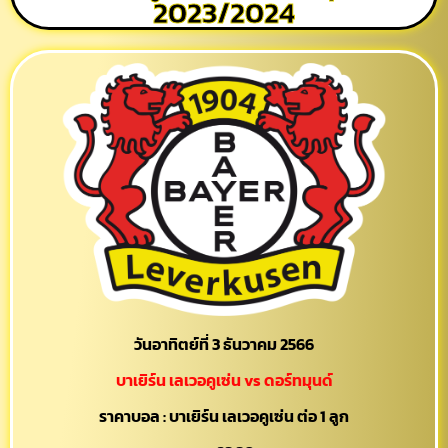
2023/2024
วันอาทิตย์ที่ 3 ธันวาคม 2566
บาเยิร์น เลเวอคูเซ่น vs ดอร์ทมุนด์
ราคาบอล : บาเยิร์น เลเวอคูเซ่น ต่อ 1 ลูก