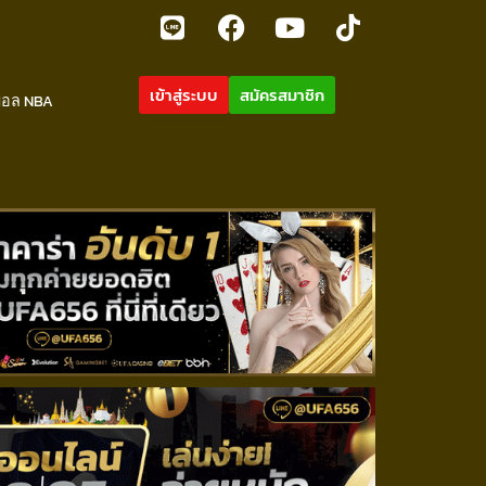
เข้าสู่ระบบ
สมัครสมาชิก
บอล NBA