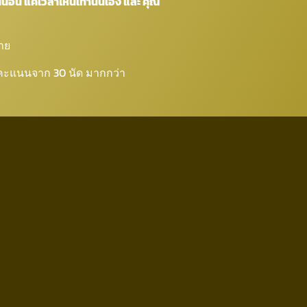
่นอน แค่เวลาไหนเท่านั้นเอง และ คุณ
้าย
30 คะแนนจาก 30 นัด มากกว่า