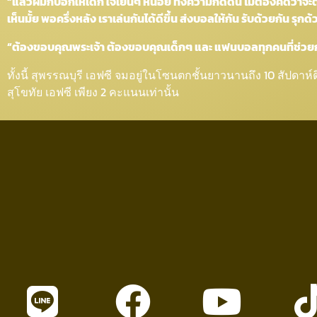
“แล้วผมก็บอกให้เด็ก ใจเย็นๆ หน่อย ทิ้งความกดดัน ไม่ต้องคิดว่าจะ
เห็นมั้ย พอครึ่งหลัง เราเล่นกันได้ดีขึ้น ส่งบอลให้กัน รับด้วยกัน รุกด
“ต้องขอบคุณพระเจ้า ต้องขอบคุณเด็กๆ และ แฟนบอลทุกคนที่ช่วยกันสู้
ทั้งนี้ สุพรรณบุรี เอฟซี จมอยู่ในโซนตกชั้นยาวนานถึง 10 สัปดา
สุโขทัย เอฟซี เพียง 2 คะแนนเท่านั้น