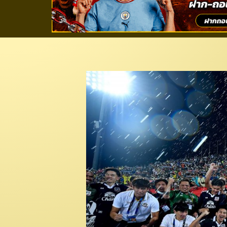
ทุกคนคือฮีโร่! “อเด”