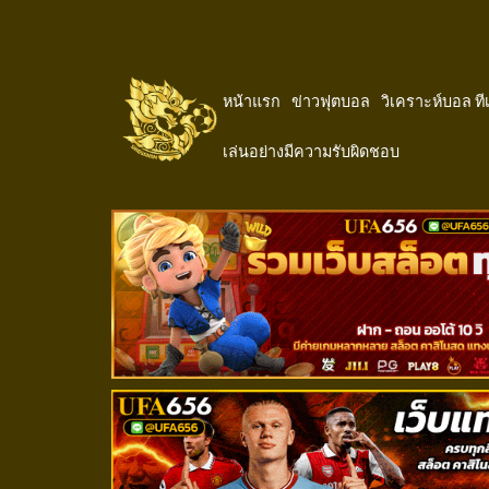
หน้าแรก
ข่าวฟุตบอล
วิเคราะห์บอล ท
เล่นอย่างมีความรับผิดชอบ