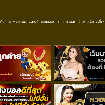
ีเด็ดบอล
ฟุตบอลคอนเทนต์
ผลบอลสด
ราคาบอลสด
วิเคราะห์บาสเก็ต