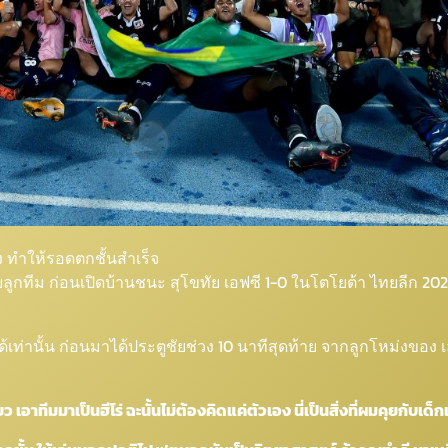
ัง ทำให้รอดตกชั้นสำเร็จ
ับลูกทีม ก่อนเปิดบ้านชนะ สุโขทัย เอฟซี 1-0 ในโตโยต้า ไทยลีก 2
ด้เท่านั้น ก่อนมาได้ประตูชัยช่วง 10 นาทีสุดท้าย จากลูกโหม่งของ 
อาทีมมาเป็นฮีโร่ ฉะนั้นไม่ต้องคิดแค่ตัวเอง นี่เป็นสิ่งที่ผมคุยกับเด็