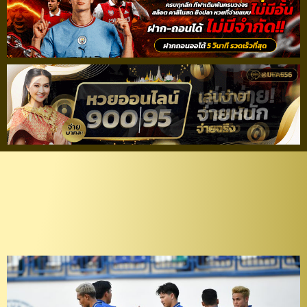
ตามเป้า! “ช้างศึก” ไล่ทุบ
“ศรีลังกา” เก็บ 6 แต้ม
เต็ม