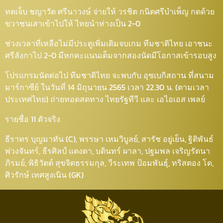
ทดเจ็บ ชญาวัต ศรีนาวงษ์ จ่ายให้ วรชิต กนิตศรีบำเพ็ญ กดด้วย
ขวาชนเสาเข้าไปให้ ไทยนำห่างเป็น 2-0
ช่วงเวลาที่เหลือไม่มีประตูเพิ่มเติมจบเกม ทีมชาติไทย เอาชนะ
ศรีลังกาไป 2-0 มีหกคะแนนเต็มจากสองนัดมีโอกาสเข้ารอบสูง
โปรแกรมนัดต่อไป ทีมชาติไทย จะพบกับ อุซเบกิสถาน ที่สนาม
มาร์กาซีย์ ในวันที่ 14 มิถุนายน 2565 เวลา 22.30 น. (ตามเวลา
ประเทศไทย) ถ่ายทอดสดทาง ไทยรัฐทีวี และ เอไอเอส เพลย์
รายชื่อ 11 ตัวจริง
ธีราทร บุญมาทัน (C), พรรษา เหมวิบูลย์, สารัช อยู่เย็น, ฐิติพันธ์
พ่วงจันทร์, ธีรศิลป์ แดงดา, บดินทร์ ผาลา, ปฐมพล เจริญรัตนา
ภิรมย์, พิธิวัตต์ สุขจิตธรรมกุล, วีระเทพ ป้อมพันธุ์, ทริสตอง โด,
ศิวรักษ์ เทศสูงเนิน (GK)