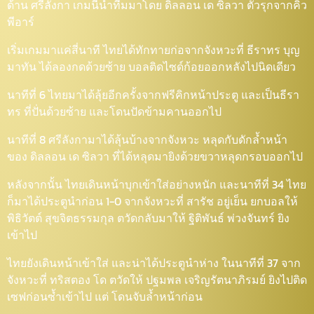
ด้าน ศรีลังกา เกมนี้นำทีมมาโดย ดิลลอน เด ซิลวา ตัวรุกจากคิว
พีอาร์
เริ่มเกมมาแค่สี่นาที ไทยได้ทักทายก่อจากจังหวะที่ ธีราทร บุญ
มาทัน ได้ลองกดด้วยซ้าย บอลติดไซด์ก้อยออกหลังไปนิดเดียว
นาทีที่ 6 ไทยมาได้ลุ้ยอีกครั้งจากฟรีคิกหน้าประตู และเป็นธีรา
ทร ที่ปั่นด้วยซ้าย และโดนปัดข้ามคานออกไป
นาทีที่ 8 ศรีลังกามาได้ลุ้นบ้างจากจังหวะ หลุดกับดักล้ำหน้า
ของ ดิลลอน เด ซิลวา ที่ได้หลุดมายิงด้วยขวาหลุดกรอบออกไป
หลังจากนั้น ไทยเดินหน้าบุกเข้าใส่อย่างหนัก และนาทีที่ 34 ไทย
ก็มาได้ประตูนำก่อน 1-0 จากจังหวะที่ สารัช อยู่เย็น ยกบอลให้
พิธิวัตต์ สุขจิตธรรมกุล ตวัดกลับมาให้ ฐิติพันธ์ พ่วงจันทร์ ยิง
เข้าไป
ไทยยังเดินหน้าเข้าใส่ และน่าได้ประตูนำห่าง ในนาทีที่ 37 จาก
จังหวะที่ ทริสตอง โด ตวัดให้ ปฐมพล เจริญรัตนาภิรมย์ ยิงไปติด
เซฟก่อนซ้ำเข้าไป แต่ โดนจับล้ำหน้าก่อน