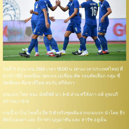
วันที่ 11 มิถุนายน 2565 เวลา 19.00 น. (ตามเวลาประเทศไทย) ที่
มาร์กาซีย์ สเตเดียม ฟุตบอล เอเชียน คัพ รอบคัดเลือก กลุ่ม ซี
นัดที่สอง ทีมชาติไทย พบกับ ศรีลังกา
เกมแรก ไทย ชนะ มัลดีฟส์ มา 3-0 ส่วน ศรีลังกา แพ้ อุซเบกิ
สถานมา 0-3
เกมนี้ มาโน โพลกิ้ง ยึด 11 ตัวจริงชุดเดิมจากเกมแรก นำโดย ธีร
ศิลป์ แดงดา และ ธีราทร บุญมาทัน และ สารัช อยู่เย็น