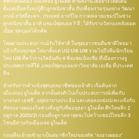
ทัพกิเลนผยอง เมืองทอง ยูไนเต็ด ทำผลงานได้อย่างโดดเด่น
ตั้งแต่เมื่อครั้งลงบู้ศึกลูกหนังขาสั้น กับเพื่อนร่วมรุ่นอย่าง วัฒนา
ภรณ์ สวัสดิ์ละคร , ปรเมศย์ อาจวิไล กวาดหลายแชมป์ในช่วง
ลูกหนังขาสั้น อาทิ แชมป์ฟุตบอล 7 สี , ได้รับรางวัลกองหลังยอด
เยี่ยม ฟุตบอลโค้กคัพ
โดยผ่านประสบการณ์รับใช้ชาติ ในชุดเยาวชนทีมชาติไทยมา
แล้วเกือบทุกชุด ไล่มาตั้งแต่ U12 U16 U18 รวมไปถึงทีมนักเรียน
ไทย U18 ที่คว้ารางวัลอันดับ 4 ชิงแชมป์เอเชีย ที่เมืองกวางจู
ประเทศเกาหลีใต้ ,แชมป์ฟุตบอลมหาวิทยาลัย เอเชีย ที่ประเทศ
จีน
สำหรับการค้าแข้งฟุตบอลอาชีพของเจ้าตัว เริ่มต้นจาก
เมืองทอง ยูไนเต็ด จากนั้นส่งตัวไปเก็บประสบการณ์เพิ่มกับ
บางกอก เอฟซี , อยุธยาบางประอิน และเคยลงแข่งปะทะแข้งกับ
ทัพจงอางผยองในช่วงที่อยู่กับทีมอยุธยา ยูไนเต็ด ศึกไทยลีก 2
ฤดูกาล 2020/21 ก่อนที่ฤดูกาลล่าสุดจะไปคว้าแชมป์ไทยลีก 3
โซนอีสานกับเมืองเลย ยูไนเต็ด
ก่อนที่จะย้ายเข้ามาเป็นสมาชิกใหม่ของทัพ “จงอางผยอง”