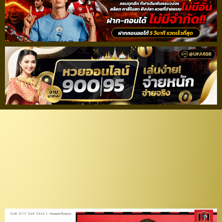
ดีกรีเยาวชนทีมชาติ!
“ขอนแก่น ยูฯ” เปิดตัว
“รชตะ สมพร” เสริมเกม
รับ