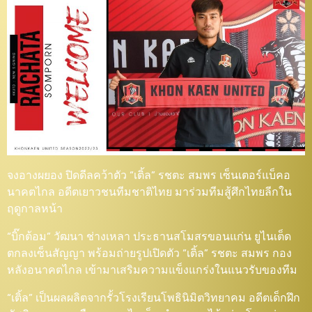
จงอางผยอง ปิดดีลคว้าตัว “เติ้ล” รชตะ สมพร เซ็นเตอร์แบ็คอ
นาคตไกล อดีตเยาวชนทีมชาติไทย มาร่วมทีมสู้ศึกไทยลีกใน
ฤดูกาลหน้า
“บิ๊กต้อม” วัฒนา ช่างเหลา ประธานสโมสรขอนแก่น ยูไนเต็ด
ตกลงเซ็นสัญญา พร้อมถ่ายรูปเปิดตัว “เติ้ล” รชตะ สมพร กอง
หลังอนาคตไกล เข้ามาเสริมความแข็งแกร่งในแนวรับของทีม
“เติ้ล” เป็นผลผลิตจากรั้วโรงเรียนโพธินิมิตวิทยาคม อดีตเด็กฝึก