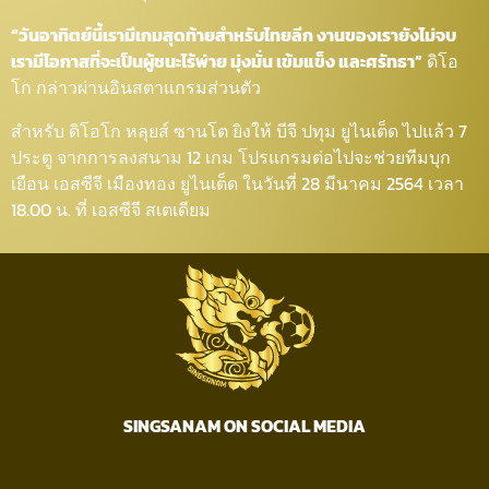
“วันอาทิตย์นี้เรามีเกมสุดท้ายสำหรับไทยลีก งานของเรายังไม่จบ
เรามีโอกาสที่จะเป็นผู้ชนะไร้พ่าย มุ่งมั่น เข้มแข็ง และศรัทธา”
ดิโอ
โก กล่าวผ่านอินสตาแกรมส่วนตัว
สำหรับ ดิโอโก หลุยส์ ซานโต ยิงให้ บีจี ปทุม ยูไนเต็ด ไปแล้ว 7
ประตู จากการลงสนาม 12 เกม โปรแกรมต่อไปจะช่วยทีมบุก
เยือน เอสซีจี เมืองทอง ยูไนเต็ด ในวันที่ 28 มีนาคม 2564 เวลา
18.00 น. ที่ เอสซีจี สเตเดียม
SINGSANAM ON SOCIAL MEDIA