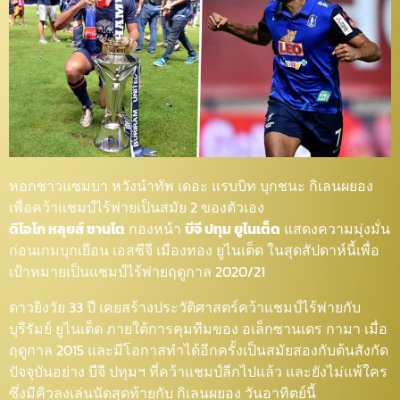
หอกชาวแซมบา หวังนำทัพ เดอะ แรบบิท บุกชนะ กิเลนผยอง
เพื่อคว้าแชมป์ไร้พ่ายเป็นสมัย 2 ของตัวเอง
ดิโอโก หลุยส์ ซานโต
กองหน้า
บีจี ปทุม ยูไนเต็ด
แสดงความมุ่งมั่น
ก่อนเกมบุกเยือน เอสซีจี เมืองทอง ยูไนเต็ด ในสุดสัปดาห์นี้เพื่อ
เป้าหมายเป็นแชมป์ไร้พ่ายฤดูกาล 2020/21
ดาวยิงวัย 33 ปี เคยสร้างประวัติศาสตร์คว้าแชมป์ไร้พ่ายกับ
บุรีรัมย์ ยูไนเต็ด ภายใต้การคุมทีมของ อเล็กซานเดร กามา เมื่อ
ฤดูกาล 2015 และมีโอกาสทำได้อีกครั้งเป็นสมัยสองกับต้นสังกัด
ปัจจุบันอย่าง บีจี ปทุมฯ ที่คว้าแชมป์ลีกไปแล้ว และยังไม่แพ้ใคร
ซึ่งมีคิวลงเล่นนัดสุดท้ายกับ กิเลนผยอง วันอาทิตย์นี้