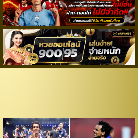
“ดิโอโก” หวังพาทีมบุกล้ม
“กิเลน” คว้าแชมป์ไร้พ่าย
สมัย 2