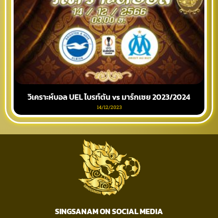
วิเคราะห์บอล UEL ไบรท์ตัน vs มาร์กเซย 2023/2024
14/12/2023
SINGSANAM ON SOCIAL MEDIA