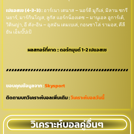
เปแอสเช (4-3-3) :
อาร์เนา เตนาส – นอร์ดี มูกีเล่, มิลาน ชกรี
นยาร์, มาร์กินโญส, ลูกัส แอร์กน็องเดซ – มานูเอล อูการ์เต้,
วิตินญ่า, อี คัง-อิน – อุสมัน เดมเบเล่, กอนซาโล่ รามอส, คีลี
ยัน เอ็มบั๊ปเป้
ผลสกอร์ที่คาด :: ดอร์ทมุนด์ 1-2 เปแอสเช
ขอบคุณข้อมูลจาก :
Skysport
ติดตามบทวิเคราะห์บอลเพิ่มเติม :
วิเคราะห์บอลวันนี้
วิเคราะห์บอลคู่อื่นๆ