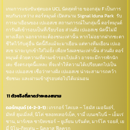
เกมการแข่งขันฟุตบอล UCL นัดสุดท้าย ของกลุ่ม F เป็นการ
พบกันระหว่าง ดอร์ทมุนด์ เปิดสนาม Signal Iduna Park รับ
การมาเยือนของ เปแอสเช สถานการณ์ในกลุ่มนี้ ดอร์ทมุนด์
การันตีเข้ารอบเป็นที่เรียบร้อย ส่วนฝั่ง เปแอสเช นัดนี้ไม่มี
ทางเลือก นอกจากจะต้องชนะเท่านั้น หากไม่อยากฝากชะตา
ชีวิตไว้กับคู่อื่น นัดนี้ถึงแม้จะมาเยือน แต่ทางทีมเยือน เปแอ
สเช น่าจะบุกเข้าใส่ไม่ยั้ง เพื่อหวังผลชนะเท่านั้น ส่วนฝั่ง ดอร์
ทมุนด์ ด้วยความที่ผ่านเข้ารอบไปแล้ว อาจจะมีการพักนัก
เตะ ซึ่งตรงจุดนี้แหละ ที่จะทำให้ความได้เปรียบตกไปเป็น
ของ เปแอสเช เชื่อว่าทางฝั่ง เปแอสเช น่าจะสามารถคว้า
ชัยชนะ และผ่านเข้าสู่รอบต่อไปได้แน่นอน
11
ตัวจริงที่คาดว่าจะลงสนาม
ดอร์ทมุนด์ (4-2-3-1) :
เกรกอร์ โคเบล – โธมัส เมอนิเย่ร์,
มัทส์ ฮุมเมิ่ลส์, นิโค่ ชลอทเทอร์เบ็ค, รามี่ เบนเซไบนี่ – เอ็มเร่
ชาน, มาร์เซล ซาบิทเซอร์ – ยูเลี่ยน บรันด์ท, มาร์โค รอยส์, เย
มี่ บิโน-กิทเท่น – นิคลาส ฟึลครุก