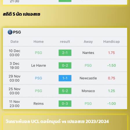
สถิติ 5 นัด เปแอสเช
วิเคราะห์บอล UCL ดอร์ทมุนด์ vs เปแอสเช 2023/2024