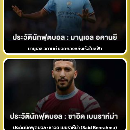
มานูเอล อคานยี ยอดกองหลังเรือใบสีฟ้า
ประวัตินักฟุตบอล : ซาอิด เบนราห์ม่า (Said Benrahma)