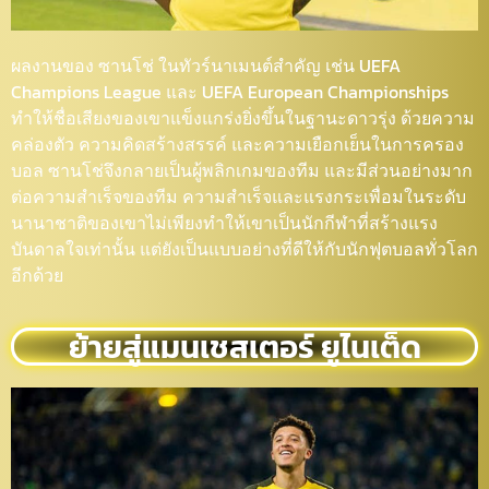
ผลงานของ ซานโช่ ในทัวร์นาเมนต์สำคัญ เช่น UEFA
Champions League และ UEFA European Championships
ทำให้ชื่อเสียงของเขาแข็งแกร่งยิ่งขึ้นในฐานะดาวรุ่ง ด้วยความ
คล่องตัว ความคิดสร้างสรรค์ และความเยือกเย็นในการครอง
บอล ซานโช่จึงกลายเป็นผู้พลิกเกมของทีม และมีส่วนอย่างมาก
ต่อความสำเร็จของทีม ความสำเร็จและแรงกระเพื่อมในระดับ
นานาชาติของเขาไม่เพียงทำให้เขาเป็นนักกีฬาที่สร้างแรง
บันดาลใจเท่านั้น แต่ยังเป็นแบบอย่างที่ดีให้กับนักฟุตบอลทั่วโลก
อีกด้วย
ย้ายสู่แมนเชสเตอร์ ยูไนเต็ด