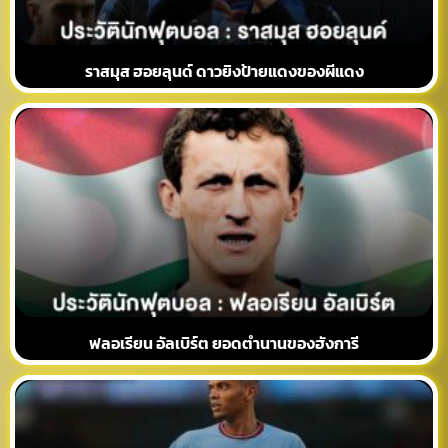
ราสมุส ฮอยลุนด์ ดาวยิงป้ายแดงของผีแดง
ฟลอเรียน อัลเบิร์ต ยอดตำนานของฮังการี