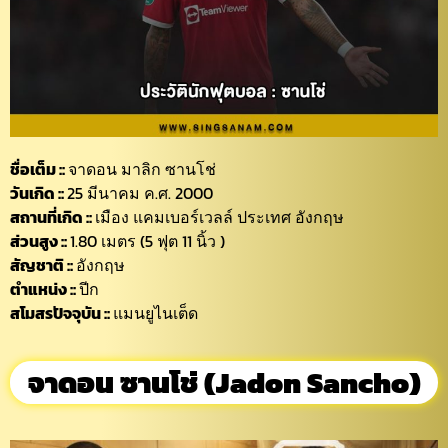
ชื่อเต็ม ::
จาดอน มาลิก ซานโช่
วันเกิด ::
25 มีนาคม ค.ศ. 2000
สถานที่เกิด ::
เมือง แคมเบอร์เวลล์ ประเทศ อังกฤษ
ส่วนสูง ::
1.80 เมตร (5 ฟุต 11 นิ้ว )
สัญชาติ ::
อังกฤษ
ตำแหน่ง ::
ปีก
สโมสรปัจจุบัน ::
แมนยูไนเต็ด
จาดอน ซานโช่ (Jadon Sancho)