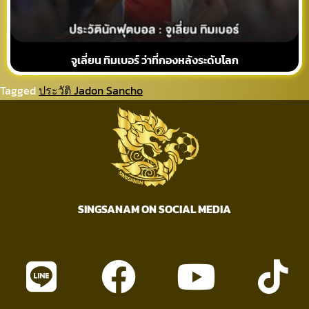
จูเลี่ยน ทิมเบอร์ ว่าที่กองหลังระดับโลก
Tagged
ประวัติ Jadon Sancho
SINGSANAM ON SOCIAL MEDIA